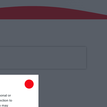
03:00 - 07:00
sonal or
ection to
ou may