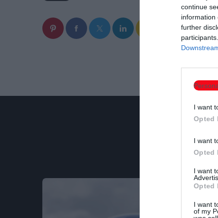
continue se
information 
email
further disc
participants
Downstream 
Persona
I want t
Opted 
I want t
Opted 
I want 
Advertis
Opted 
I want t
of my P