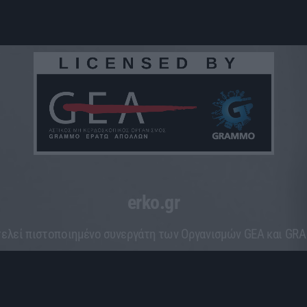
erko.gr
ελεί πιστοποιημένο συνεργάτη των Οργανισμών GEA και G