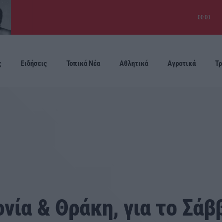
00:00
ς
Ειδήσεις
Τοπικά Νέα
Αθλητικά
Αγροτικά
Τρ
Προσεχείς
νία & Θράκη, για τo Σάββ