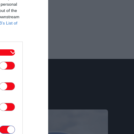
 personal
out of the
 downstream
B’s List of