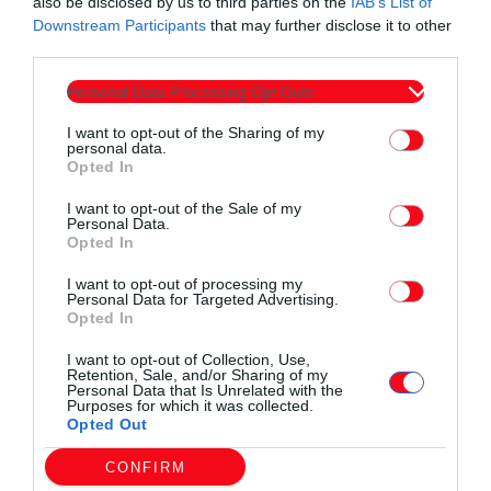
also be disclosed by us to third parties on the
IAB’s List of
Downstream Participants
that may further disclose it to other
third parties.
Personal Data Processing Opt Outs
I want to opt-out of the Sharing of my
personal data.
Opted In
I want to opt-out of the Sale of my
Personal Data.
Opted In
I want to opt-out of processing my
Τοπικά Νέα
Personal Data for Targeted Advertising.
Opted In
Οι επιSTEAMονες του διαστήματος.
Καλοκαίρι στο ΕΜΘ
I want to opt-out of Collection, Use,
Retention, Sale, and/or Sharing of my
Personal Data that Is Unrelated with the
today
07/08/2026 9:47 ΜΜ
Purposes for which it was collected.
Opted Out
CONFIRM