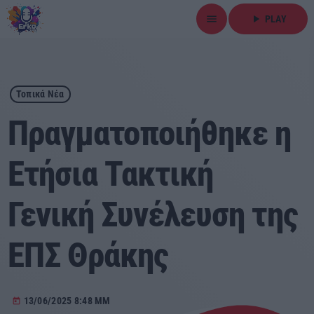
menu
play_arrow
PLAY
close
play_arrow
ΕΡΚΟ
Τοπικά Νέα
Πραγματοποιήθηκε η
Ετήσια Τακτική
Αρχική
Γενική Συνέλευση της
Εκπομπές
Ειδήσεις
ΕΠΣ Θράκης
Τοπικά Νέα
13/06/2025 8:48 ΜΜ
today
Αθλητικά