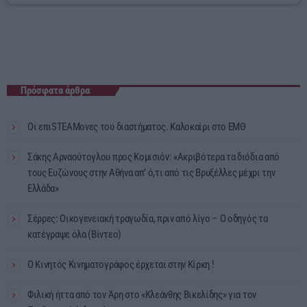
Πρόσφατα άρθρα
Οι επιSTEAMονες του διαστήματος. Καλοκαίρι στο ΕΜΘ
Σάκης Αρναούτογλου προς Κομισιόν: «Ακριβότερα τα διόδια από
τους Ευζώνους στην Αθήνα απ’ ό,τι από τις Βρυξέλλες μέχρι την
Ελλάδα»
Σέρρες: Οικογενειακή τραγωδία, πριν από λίγο – Ο οδηγός τα
κατέγραψε όλα (Βίντεο)
Ο Κινητός Κινηματογράφος έρχεται στην Κίρκη !
Φιλική ήττα από τον Άρη στο «Κλεάνθης Βικελίδης» για τον