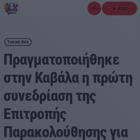
menu
play_arrow
PLAY
close
play_arrow
ΕΡΚΟ
Τοπικά Νέα
Πραγματοποιήθηκε
στην Καβάλα η πρώτη
Αρχική
συνεδρίαση της
Εκπομπές
Ειδήσεις
Επιτροπής
Τοπικά Νέα
Παρακολούθησης για
Αθλητικά