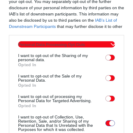
your opt-out. You may separately opt-out of the further
αυστηρών περιβαλλοντικών όρων και μέτρων ασφάλειας
disclosure of your personal information by third parties on the
που το διέπουν, και να εξετάζει τα τεχνικά και επιστημονικά
IAB’s list of downstream participants. This information may
δεδομένα».
also be disclosed by us to third parties on the
IAB’s List of
Downstream Participants
that may further disclose it to other
Πριν τη συνεδρίαση, τα μέλη της Επιτροπής
third parties.
πραγματοποίησαν επίσκεψη στις εγκαταστάσεις του Πρίνου,
Personal Data Processing Opt Outs
όπου και θα πραγματοποιηθεί το έργο αποθήκευσης CO2 με
φορέα υλοποίησης την EnEarth, θυγατρική της Energean.
I want to opt-out of the Sharing of my
personal data.
Εκεί, εκπρόσωποι της εταιρείας, ενημέρωσαν την Επιτροπή
Opted In
για την πορεία και τα επόμενα βήματα του έργου, τα αυστηρά
I want to opt-out of the Sale of my
πρότυπα ασφαλείας που εφαρμόζονται στις εγκαταστάσεις
Personal Data.
Opted In
παραγωγής υδρογονανθράκων –υπό τη θεσμική εποπτεία
της ΕΔΕΥΕΠ ως Αρμόδιας Αρχής για την ασφάλεια στις
I want to opt-out of processing my
Personal Data for Targeted Advertising.
υπεράκτιες εργασίες έρευνας και εκμετάλλευσης
Opted In
υδρογονανθράκων στην Ελλάδα– και τα περιβαλλοντικά
I want to opt-out of Collection, Use,
μέτρα που ακολουθούνται, βάσει βέλτιστων διεθνών
Retention, Sale, and/or Sharing of my
Personal Data that Is Unrelated with the
πρακτικών, καθώς και ευρωπαϊκών και εθνικών
Purposes for which it was collected.