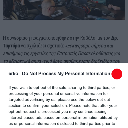
Η συνεδρίαση πραγματοποιήθηκε στην Καβάλα, με τον
Δρ.
Ταρτάρα
να σχολιάζει σχετικά:
«Ξεκινήσαμε σήμερα και
επισήμως τις εργασίες της Επιτροπής Παρακολούθησης για
το εξαιρετικά σημαντικό έργο αποθήκευσης διοξειδίου του
άνθρακα στην περιοχή του Πρίνου. Θα ήθελα να ευχαριστήσω
erko -
Do Not Process My Personal Information
θερμά τους διακεκριμένους επιστήμονες και τους
εκπροσώπους της τοπικής αυτοδιοίκησης που δέχθηκαν να
If you wish to opt-out of the sale, sharing to third parties, or
διαθέσουν αμισθί το χρόνο τους, υποστηρίζοντας μία
processing of your personal or sensitive information for
στρατηγική εθνική προσπάθεια και ενισχύοντας τη διαφάνεια
targeted advertising by us, please use the below opt-out
section to confirm your selection. Please note that after your
της διαδικασίας. Ο ρόλος της Επιτροπής είναι να διατυπώνει
opt-out request is processed you may continue seeing
ανεξάρτητες, μη δεσμευτικές γνωμοδοτήσεις. Αναλαμβάνει
interest-based ads based on personal information utilized by
να παρακολουθεί την υλοποίηση του έργου, βάσει των
us or personal information disclosed to third parties prior to