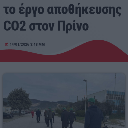
το έργο αποθήκευσης
Αγροτικά
CO2 στον Πρίνο
Τραγούδια της Θράκης
Επικοινωνία
14/01/2026 3:48 ΜΜ
today
Προσεχείς
ΕΡΚΟ
10:00 - 00:00
ERKO
00:00 - 03:00
ΕΡΚΟ