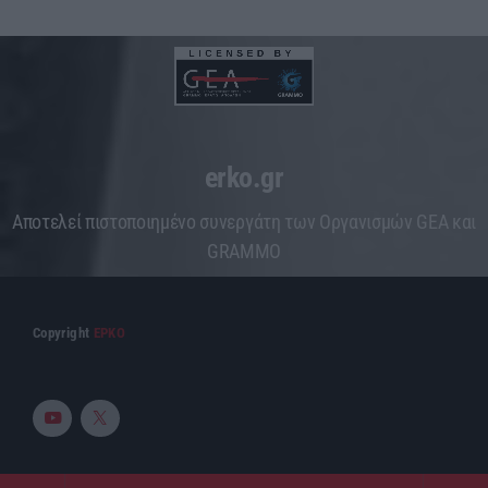
erko.gr
Aποτελεί πιστοποιημένο συνεργάτη των Οργανισμών GEA και
GRAMMO
Copyright
ΕΡΚΟ