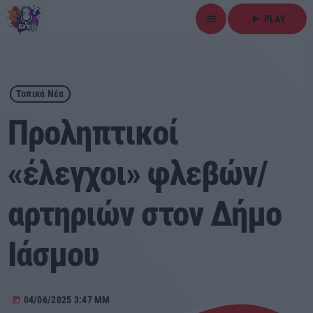
menu
play_arrow
PLAY
close
play_arrow
ΕΡΚΟ
Τοπικά Νέα
Προληπτικοί
«έλεγχοι» φλεβών/
Αρχική
αρτηριών στον Δήμο
Εκπομπές
Ειδήσεις
Ιάσμου
Τοπικά Νέα
04/06/2025 3:47 ΜΜ
today
Αθλητικά