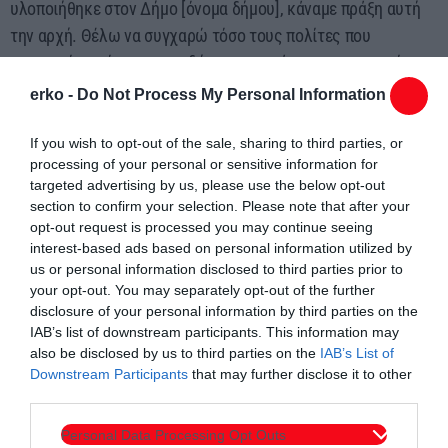
υλοποιήθηκε στον Δήμο [όνομα δήμου], κάναμε πράξη αυτή
την αρχή. Θέλω να συγχαρώ τόσο τους πολίτες που
συμμετείχαν, όσο και τον δήμο για την άριστη συνεργασία.
Τέτοιες οργανωμένες δράσεις αποδεικνύουν στην πράξη
erko -
Do Not Process My Personal Information
πως η Τοπική Αυτοδιοίκηση μπορεί και πρέπει να
διαδραματίζει καθοριστικό ρόλο στη διατήρηση και ενίσχυση
If you wish to opt-out of the sale, sharing to third parties, or
processing of your personal or sensitive information for
της υγείας του πληθυσμού».
targeted advertising by us, please use the below opt-out
section to confirm your selection. Please note that after your
opt-out request is processed you may continue seeing
interest-based ads based on personal information utilized by
us or personal information disclosed to third parties prior to
your opt-out. You may separately opt-out of the further
disclosure of your personal information by third parties on the
IAB’s list of downstream participants. This information may
also be disclosed by us to third parties on the
IAB’s List of
Συντάχθηκε από:
ERKO
Downstream Participants
that may further disclose it to other
third parties.
Personal Data Processing Opt Outs
email