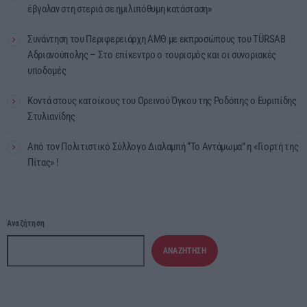
έβγαλαν στη στεριά σε ημιλιπόθυμη κατάσταση»
Συνάντηση του Περιφερειάρχη ΑΜΘ με εκπροσώπους του TÜRSAB
Αδριανούπολης – Στο επίκεντρο ο τουρισμός και οι συνοριακές
υποδομές
Κοντά στους κατοίκους του Ορεινού Όγκου της Ροδόπης ο Ευριπίδης
Στυλιανίδης
Από τον Πολιτιστικό Σύλλογο Διαλαμπή “Το Αντάμωμα” η «Γιορτή της
Πίτας» !
Αναζήτηση
ΑΝΑΖΉΤΗΣΗ