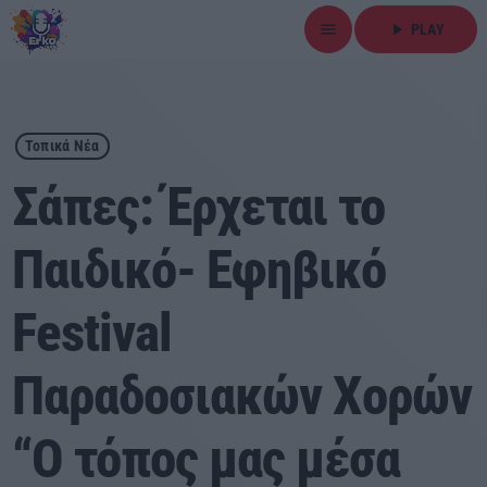
menu
play_arrow
PLAY
close
play_arrow
ΕΡΚΟ
Τοπικά Νέα
Σάπες: Έρχεται το
Παιδικό- Εφηβικό
Αρχική
Festival
Εκπομπές
Ειδήσεις
Παραδοσιακών Χορών
Τοπικά Νέα
“Ο τόπος μας μέσα
Αθλητικά