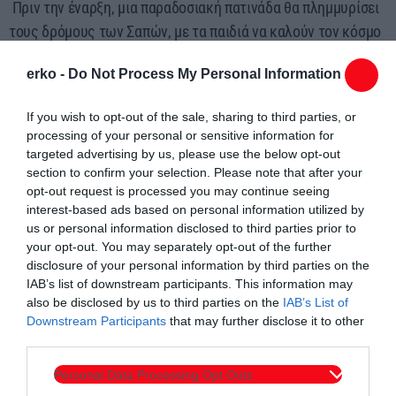
Πριν την έναρξη, μια παραδοσιακή πατινάδα θα πλημμυρίσει
τους δρόμους των Σαπών, με τα παιδιά να καλούν τον κόσμο
στη γιορτή!
erko -
Do Not Process My Personal Information
Ελάτε να τιμήσουμε και να χειροκροτήσουμε τη νέα γενιά
που κρατά ζωντανές τις ρίζες του τόπου μας.
If you wish to opt-out of the sale, sharing to third parties, or
Η παράδοση συνεχίζεται. Οι ρίζες μας ζωντανεύουν μέσα
processing of your personal or sensitive information for
από τα βήματα των παιδιών μας.
targeted advertising by us, please use the below opt-out
section to confirm your selection. Please note that after your
opt-out request is processed you may continue seeing
interest-based ads based on personal information utilized by
us or personal information disclosed to third parties prior to
your opt-out. You may separately opt-out of the further
disclosure of your personal information by third parties on the
IAB’s list of downstream participants. This information may
Συντάχθηκε από:
ERKO.GR
also be disclosed by us to third parties on the
IAB’s List of
Downstream Participants
that may further disclose it to other
third parties.
email
Personal Data Processing Opt Outs