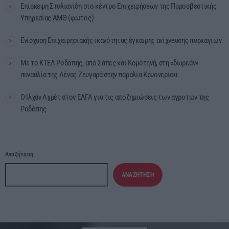
Επίσκεψη Στυλιανίδη στο κέντρο Επιχειρήσεων της Πυροσβεστικής
Υπηρεσίας ΑΜΘ (φώτος)
Ενίσχυση Επιχειρησιακής ικανότητας έγκαιρης ανίχνευσης πυρκαγιών
Με το ΚΤΕΛ Ροδόπης, από Σάπες και Κομοτηνή, στη «δωρεάν»
συναυλία της Λένας Ζευγαρά στην παραλία Κρυονερίου
Ο Ιλχάν Αχμέτ στον ΕΛΓΑ για τις αποζημιώσεις των αγροτών της
Ροδόπης
Αναζήτηση
ΑΝΑΖΉΤΗΣΗ