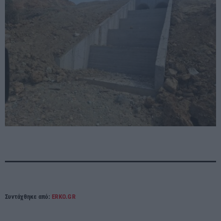
Συντάχθηκε από:
ERKO.GR