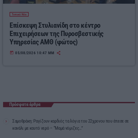
Τοπικά Νέα
Επίσκεψη Στυλιανίδη στο κέντρο
Επιχειρήσεων της Πυροσβεστικής
Υπηρεσίας ΑΜΘ (φώτος)
today
05/08/2026 10:47 ΜΜ
Πρόσφατα άρθρα
Σαμοθράκη: Ραγίζουν καρδιές τα λόγια του 22χρονου που έπεσε σε
κανάλι με καυτό νερό – “Μαμά νόμιζες…”