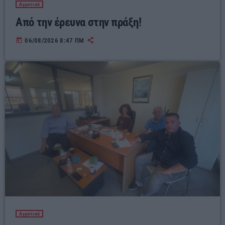
Αγροτικά
Από την έρευνα στην πράξη!
today
06/08/2026 8:47 ΠΜ
Αγροτικά