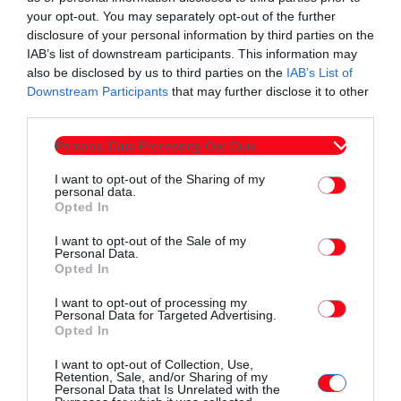
Παρεμβάσεις για διεκδίκηση νομοθετικής ρύθμισης για τη
your opt-out. You may separately opt-out of the further
διαγραφή των διώξεων. Είναι απαράδεκτο η κυβέρνηση να
disclosure of your personal information by third parties on the
παρέχει ασυλία στα στελέχη της που οργάνωσαν τη
IAB’s list of downstream participants. This information may
«συμμορία» στον ΟΠΕΚΕΠΕ και ταυτόχρονα να σέρνει στα
also be disclosed by us to third parties on the
IAB’s List of
Downstream Participants
that may further disclose it to other
δικαστήρια τους αγρότες που αγωνίστηκαν για το δίκιο τους
third parties.
και την επιβίωσή τους. Απαιτούμε να μπουν στο αρχείο όλες
οι διώξεις για τις δίκαιες κινητοποιήσεις του χειμώνα.
Personal Data Processing Opt Outs
Αποφασίσαμε να ζητήσουμε άμεσα συναντήσεις με όλα τα
I want to opt-out of the Sharing of my
personal data.
κόμματα της Βουλής, ώστε να αναδειχθεί η ανάγκη αυτή και
Opted In
να ασκηθεί πίεση για να σταματήσει ο εκφοβισμός του
αγροτικού κόσμου.
I want to opt-out of the Sale of my
Personal Data.
Κοινό μέτωπο στη ΔΕΘ: Αποφασίσαμε τη μαζική συμμετοχή
Opted In
μας στη μεγάλη κινητοποίηση στη ΔΕΘ, στις 5 Σεπτεμβρίου.
I want to opt-out of processing my
Θα είμαστε εκεί μαζί με τα εργατικά σωματεία, τους
Personal Data for Targeted Advertising.
Opted In
συλλόγους των βιοπαλαιστών των πόλεων, τους φοιτητές
και τις γυναικείες οργανώσεις. Όλους αυτούς που στάθηκαν
I want to opt-out of Collection, Use,
Retention, Sale, and/or Sharing of my
στο πλευρό μας στον μεγάλο αγώνα του χειμώνα.
Personal Data that Is Unrelated with the