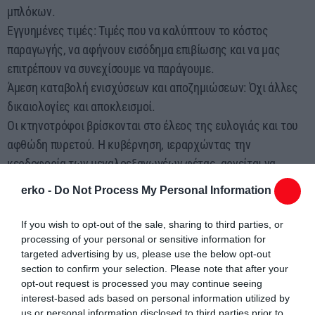
μπλόκων.
Εγγυημένες τιμές: Τιμές που να καλύπτουν το κόστος
παραγωγής, να αφήνουν εισόδημα επιβίωσης και να μας
επιτρέπουν να συνεχίσουμε να παράγουμε.
Άμεση καταβολή ενισχύσεων και αποζημιώσεων: Όχι άλλες
δικαιολογίες και αποκλεισμοί.
Οι κτηνοτρόφοι βρίσκονται στο έλεος της ευλογιάς και του
αφθώδη πυρετού. Η κυβέρνηση, ιεραρχώντας την
κερδοφορία των μεγαλοεξαγωγέων φέτας, αρνείται να
προχωρήσει σε εμβολιασμούς, αφήνοντας τους
erko -
Do Not Process My Personal Information
κτηνοτρόφους απροστάτευτους. Απαιτούμε άμεσα μέτρα
προστασίας και αποζημιώσεις για τις απώλειες.
If you wish to opt-out of the sale, sharing to third parties, or
Η Γραμματεία της ΠΕΜ στη συνεδρίασή της αποφάσισε:
processing of your personal or sensitive information for
targeted advertising by us, please use the below opt-out
Συντονισμένες κινητοποιήσεις κατά τόπους το τριήμερο 23,
section to confirm your selection. Please note that after your
24 και 25 Ιουνίου. Καλούμε κάθε σύλλογο, ομοσπονδία και
opt-out request is processed you may continue seeing
δομή του κινήματος να οργανώσει την παρέμβασή του.
interest-based ads based on personal information utilized by
us or personal information disclosed to third parties prior to