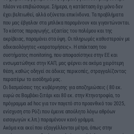
πλέον να επιβιώσουμε. Σήμερα, η κατάσταση όχι μόνο δεν
έχει βελτιωθεί, αλλά οξύνεται επικίνδυνα. Τα προβλήματα
που μας έβγαλαν στα μπλόκα παραμένουν και γιγαντώνονται.
Το κόστος παραγωγής, εξαιτίας του πολέμου και της
ακρίβειας, παραμένει στα ύψη. Οι πληρωμές καθυστερούν με
αδικαιολόγητες «καρατομήσεις». Η επέκταση του
συστήματος monitoring, που αποφασίστηκε στην ΕΕ και
ενσωματώθηκε στην ΚΑΠ, μας φέρνει σε ακόμα χειρότερη
θέση, καθώς οδηγεί σε άδικες περικοπές, στραγγαλίζοντας
περαιτέρω το εισόδημά μας.
Οι δεσμεύσεις της κυβέρνησης για αποζημιώσεις ( 80 εκ.
ευρώ σε Βαμβάκι-Σιτάρι και 80 εκ. στην Κτηνοτροφία, το
πρόγραμμα ad hoc για τον παγετό στο προανθικό του 2025,
ενίσχυση στο Ρύζι που έμεινε απούλητο λόγω αθρόων
εισαγωγών κ.λπ.) παραμένουν κενό γράμμα.
Ακόμα και εκεί που εξαγγέλλονται μέτρα, όπως στην