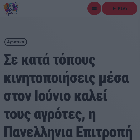
menu
play_arrow
PLAY
close
play_arrow
ΕΡΚΟ
Αγροτικά
Σε κατά τόπους
κινητοποιήσεις μέσα
Αρχική
στον Ιούνιο καλεί
Εκπομπές
Ειδήσεις
τους αγρότες, η
Τοπικά Νέα
Πανελληνια Επιτροπή
Αθλητικά