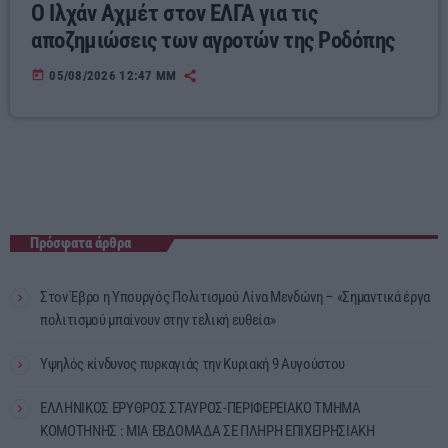
Ο Ιλχάν Αχμέτ στον ΕΛΓΑ για τις
αποζημιώσεις των αγροτών της Ροδόπης
today
05/08/2026 12:47 ΜΜ
Πρόσφατα άρθρα
Στον Έβρο η Υπουργός Πολιτισμού Λίνα Μενδώνη – «Σημαντικά έργα
πολιτισμού μπαίνουν στην τελική ευθεία»
Υψηλός κίνδυνος πυρκαγιάς την Κυριακή 9 Αυγούστου
ΕΛΛΗΝΙΚΟΣ ΕΡΥΘΡΟΣ ΣΤΑΥΡΟΣ-ΠΕΡΙΦΕΡΕΙΑΚΟ ΤΜΗΜΑ
ΚΟΜΟΤΗΝΗΣ : ΜΙΑ ΕΒΔΟΜΑΔΑ ΣΕ ΠΛΗΡΗ ΕΠΙΧΕΙΡΗΣΙΑΚΗ