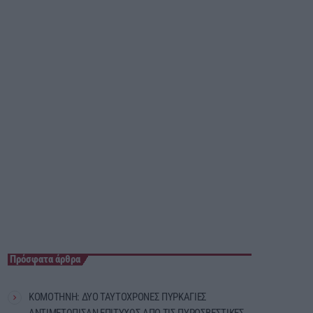
07:00 - 08:00
Πρόσφατα άρθρα
ΚΟΜΟΤΗΝΗ: ΔΥΟ ΤΑΥΤΟΧΡΟΝΕΣ ΠΥΡΚΑΓΙΕΣ
ΑΝΤΙΜΕΤΩΠΙΣΑΝ ΕΠΙΤΥΧΩΣ ΑΠΟ ΤΙΣ ΠΥΡΟΣΒΕΣΤΙΚΕΣ