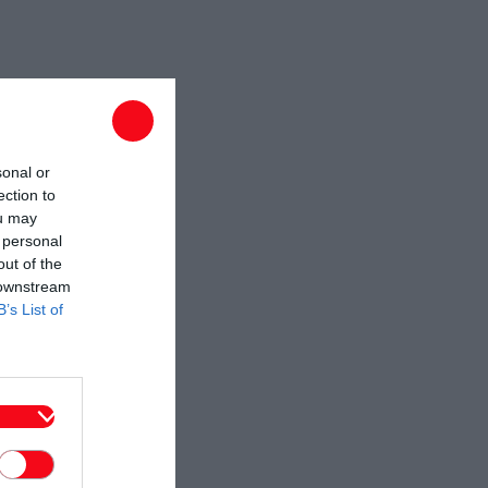
sonal or
ection to
ou may
 personal
out of the
 downstream
B’s List of