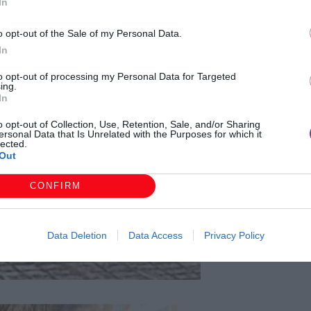
In
 υγρό. Το σκυλί ήταν ευτυχώς συνεργάσιμο και γι’ αυτό
o opt-out of the Sale of my Personal Data.
κά.
In
to opt-out of processing my Personal Data for Targeted
ing.
In
o opt-out of Collection, Use, Retention, Sale, and/or Sharing
ersonal Data that Is Unrelated with the Purposes for which it
lected.
Out
CONFIRM
Data Deletion
Data Access
Privacy Policy