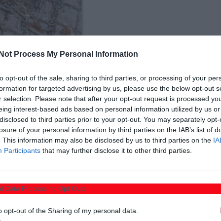
Not Process My Personal Information
to opt-out of the sale, sharing to third parties, or processing of your per
formation for targeted advertising by us, please use the below opt-out s
r selection. Please note that after your opt-out request is processed y
eing interest-based ads based on personal information utilized by us or
disclosed to third parties prior to your opt-out. You may separately opt-
losure of your personal information by third parties on the IAB’s list of
. This information may also be disclosed by us to third parties on the
IA
Participants
that may further disclose it to other third parties.
στην πανεπιστημιούπολη Κομοτηνής, «λουσμένο» από τη
l Data Processing Opt Outs
ανόν χρησιμοποιημένη βαλβολίνη).
o opt-out of the Sharing of my personal data.
ρούσα με ψαλίδι από το τρίχωμά του, τα πακτωμένα