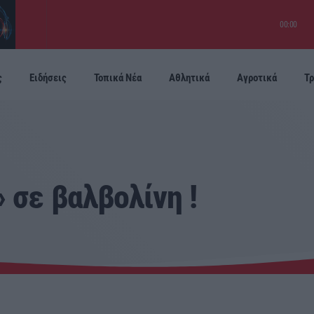
00:00
ς
Ειδήσεις
Τοπικά Νέα
Αθλητικά
Αγροτικά
Τρ
Προσεχείς
 σε βαλβολίνη !