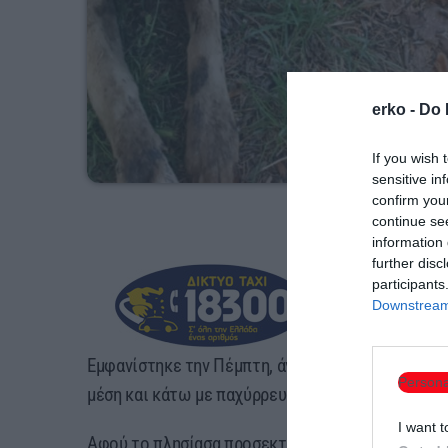
erko -
Do 
If you wish 
sensitive in
confirm you
continue se
information 
further disc
participants
Downstream 
Εμφανίστηκε την Πέμπτη, άγνωστο θηλυκό σκυλί 
Persona
μέση και κάτω με παχύρρευστο σκούρο υγρό (πιθ
I want t
Αφού το πλησίασα προσεκτικά, επί μια ώρα αφαι