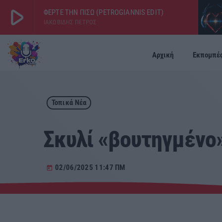
play_arrow
ΦΕΡΤΕ ΤΗΝ ΠΙΣΩ (PETROGIANNIS EDIT)
ΙΑΚΩΒΙΔΗΣ ΠΕΤΡΟΣ
play_arrow
ΕΡΚΟ
Αρχική
Εκπομπέ
LIVE
Τοπικά Νέα
Σκυλί «βουτηγμένο»
02/06/2025 11:47 ΠΜ
today