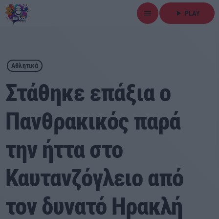
menu
play_arrow
PLAY
close
play_arrow
ΕΡΚΟ
Αθλητικά
Στάθηκε επάξια ο
Πανθρακικός παρά
Αρχική
την ήττα στο
Εκπομπές
Ειδήσεις
Καυτανζόγλειο από
Τοπικά Νέα
τον δυνατό Ηρακλή
Αθλητικά