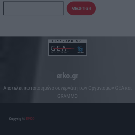
ΑΝΑΖΉΤΗΣΗ
erko.gr
Aποτελεί πιστοποιημένο συνεργάτη των Οργανισμών GEA και
GRAMMO
Copyright
ΕΡΚΟ