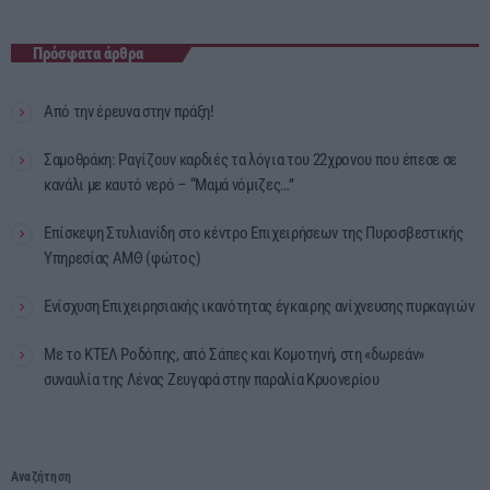
Πρόσφατα άρθρα
Από την έρευνα στην πράξη!
Σαμοθράκη: Ραγίζουν καρδιές τα λόγια του 22χρονου που έπεσε σε
κανάλι με καυτό νερό – “Μαμά νόμιζες…”
Επίσκεψη Στυλιανίδη στο κέντρο Επιχειρήσεων της Πυροσβεστικής
Υπηρεσίας ΑΜΘ (φώτος)
Ενίσχυση Επιχειρησιακής ικανότητας έγκαιρης ανίχνευσης πυρκαγιών
Με το ΚΤΕΛ Ροδόπης, από Σάπες και Κομοτηνή, στη «δωρεάν»
συναυλία της Λένας Ζευγαρά στην παραλία Κρυονερίου
Αναζήτηση