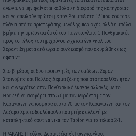
αγώνα, να μην φαίνεται καθόλου η διαφορά της κατηγορίας
και να απειλούν πρώτοι με τον Ρουμπιέ στο 15′ που σούταρε
πλάγια από τα αριστερά της μεγάλης περιοχής αλλά η μπάλα
βρήκε την οριζόντια δοκό του Γιαννίκογλου. Ο Πανθρακικός
προς το τέλος του ημιχρόνου είχε και ένα γκολ του
Σαραντιδη μετά από ωραίο συνδυασμό που ακυρώθηκε ως
οφσαιντ.
Στο β’ μέρος οι δυο προπονητές των ομάδων, Ζόραν
Στοϊνοβιτς και Παύλος Δερμιτζάκης που στο παρελθόν ήταν
και συνεργάτες στον Πανθρακικό έκαναν αλλαγές με το
Ηρακλή να σκοράρει στο 50′ με τον Μιράντα με τον
Καραγιάννη να ισοφαρίζει στο 70′ με τον Καραγιάννη και τον
Λάζαρο Χριστοδουλόπουλο που μπήκε αλλαγή με
καταπληκτικό σουτ να νικά τον Tασίδη για το τελικό 2-1.
ΗΡΑΚΛΗΣ (Παύλος Δερμιτζάκης): Γιαννίκογλου,