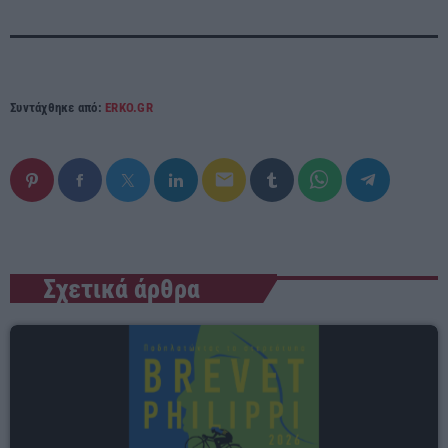
Συντάχθηκε από:
ERKO.GR
email
Σχετικά άρθρα