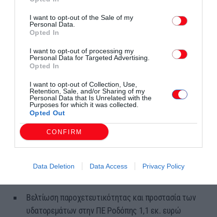
I want to opt-out of the Sale of my
Personal Data.
Opted In
Ο Περιφερειάρχης κος Τοψίδης παρουσίασε ενδεικτικά έργα
και δράσεις που έθεσε σε άμεση προτεραιότητα στο
I want to opt-out of processing my
Personal Data for Targeted Advertising.
Περιφερειακό Πρόγραμμα Ανάπτυξης ήδη από τις πρώτες
Opted In
μέρες ανάληψης των καθηκόντων του και σήμερα
I want to opt-out of Collection, Use,
διατρέχουν όλες τις Περιφερειακές Ενότητες όπως:
Retention, Sale, and/or Sharing of my
Personal Data that Is Unrelated with the
Purposes for which it was collected.
Opted Out
Συντήρηση και αποκατάσταση της λειτουργικότητας
αντιπλημμυρικών έργων και καθαρισμός κοίτης
CONFIRM
ρεμάτων στην ΠΕ Καβάλας 1,3 εκ. ευρώ
Αντιπλημμυρική θωράκιση του ανατολικού
Data Deletion
Data Access
Privacy Policy
αναχώματος ποταμού Νέστου 2,9 εκ. ευρώ
Βελτίωση παροχετευτικότητας και προστασία των
υδατορεμάτων στην ΠΕ Ροδόπης 1,1 εκ. ευρώ