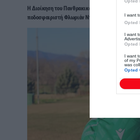
Opted 
Η Διοίκηση του
Πανθρακικού
βρίσκεται στην ευ
I want t
ποδοσφαιριστή Φλωριάν Ντέμπροβα.
Opted 
I want 
Advertis
Opted 
I want t
of my P
was col
Opted 