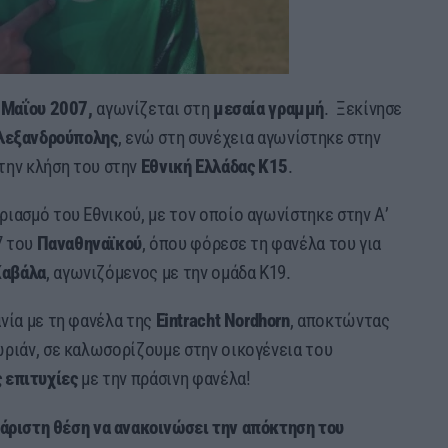
 Μαΐου 2007,
αγωνίζεται στη
μεσαία γραμμή
. Ξεκίνησε
λεξανδρούπολης
, ενώ στη συνέχεια αγωνίστηκε στην
στην κλήση του στην
Εθνική Ελλάδας Κ15
.
ιασμό του Εθνικού, με τον οποίο αγωνίστηκε στην Α’
7 του
Παναθηναϊκού
, όπου φόρεσε τη φανέλα του για
Καβάλα
, αγωνιζόμενος με την ομάδα Κ19.
νία με τη φανέλα της
Eintracht Nordhorn
, αποκτώντας
ωριάν, σε καλωσορίζουμε στην οικογένεια του
ς επιτυχίες
με την πράσινη φανέλα!
χάριστη θέση να ανακοινώσει την απόκτηση του