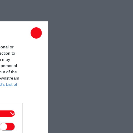
sonal or
ection to
ou may
 personal
out of the
 downstream
B’s List of