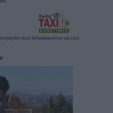
ακας
όκτηση δύο νέων ποδοσφαιριστών και ενός
ης