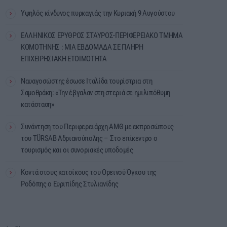
Υψηλός κίνδυνος πυρκαγιάς την Κυριακή 9 Αυγούστου
ΕΛΛΗΝΙΚΟΣ ΕΡΥΘΡΟΣ ΣΤΑΥΡΟΣ-ΠΕΡΙΦΕΡΕΙΑΚΟ ΤΜΗΜΑ
ΚΟΜΟΤΗΝΗΣ : ΜΙΑ ΕΒΔΟΜΑΔΑ ΣΕ ΠΛΗΡΗ
ΕΠΙΧΕΙΡΗΣΙΑΚΗ ΕΤΟΙΜΟΤΗΤΑ
Ναυαγοσώστης έσωσε Ιταλίδα τουρίστρια στη
Σαμοθράκη: «Την έβγαλαν στη στεριά σε ημιλιπόθυμη
κατάσταση»
Συνάντηση του Περιφερειάρχη ΑΜΘ με εκπροσώπους
του TÜRSAB Αδριανούπολης – Στο επίκεντρο ο
τουρισμός και οι συνοριακές υποδομές
Κοντά στους κατοίκους του Ορεινού Όγκου της
Ροδόπης ο Ευριπίδης Στυλιανίδης