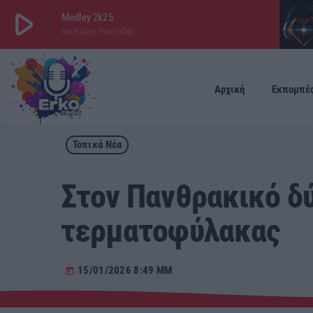
play_arrow
Medley 2k25
Λευτέρης Πανταζής
play_arrow
ΕΡΚΟ
LIVE
Αρχική
Εκπομπέ
Τοπικά Νέα
Στον Πανθρακικό δύ
τερματοφύλακας
15/01/2026 8:49 ΜΜ
today