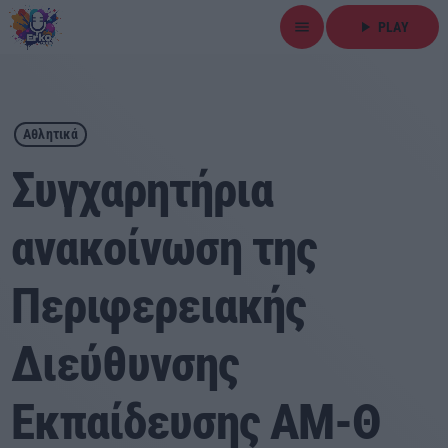
menu
play_arrow
PLAY
close
play_arrow
ΕΡΚΟ
Αθλητικά
Συγχαρητήρια
ανακοίνωση της
Αρχική
Περιφερειακής
Εκπομπές
Ειδήσεις
Διεύθυνσης
Τοπικά Νέα
Εκπαίδευσης ΑΜ-Θ
Αθλητικά