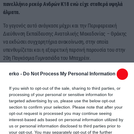
πανελλήνιο ρεκόρ Ανδρών Κ18 ενώ είχε σταθερά υψηλά
άλματα.
Το γεγονός αυτό ανάγκασε μέχρι και την Περιφερειακή
Διεύθυνση Εκπαίδευσης Ανατολικής Μακεδονίας – Θράκης
να εκδώσει συγχαρητήρια ανακοίνωση, στην οποία
υπενθυμίζεται και η εξαιρετική περσινή παρουσία του στην
20η Παγκόσμια Γυμνασιάδα του Μπαχρέιν.
erko -
Do Not Process My Personal Information
If you wish to opt-out of the sale, sharing to third parties, or
processing of your personal or sensitive information for
targeted advertising by us, please use the below opt-out
Συντάχθηκε από:
ERKO
section to confirm your selection. Please note that after your
opt-out request is processed you may continue seeing
interest-based ads based on personal information utilized by
email
us or personal information disclosed to third parties prior to
your opt-out. You may separately opt-out of the further