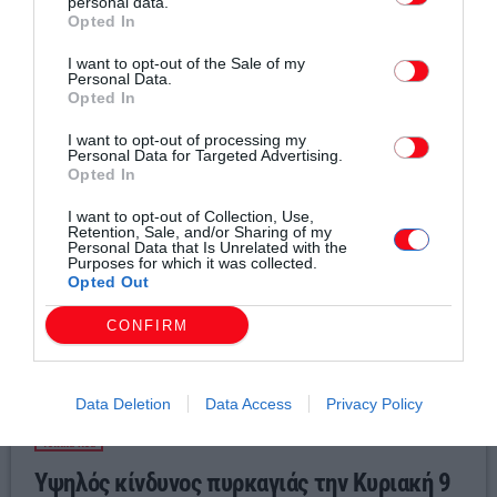
personal data.
Opted In
Σχετικά άρθρα
I want to opt-out of the Sale of my
Personal Data.
Opted In
I want to opt-out of processing my
Personal Data for Targeted Advertising.
Opted In
I want to opt-out of Collection, Use,
Retention, Sale, and/or Sharing of my
Personal Data that Is Unrelated with the
Purposes for which it was collected.
Opted Out
CONFIRM
Data Deletion
Data Access
Privacy Policy
Τοπικά Νέα
Υψηλός κίνδυνος πυρκαγιάς την Κυριακή 9