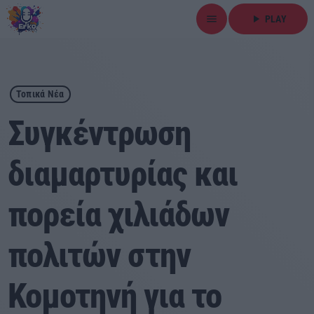
menu
play_arrow
PLAY
close
play_arrow
ΕΡΚΟ
Τοπικά Νέα
Συγκέντρωση
διαμαρτυρίας και
Αρχική
πορεία χιλιάδων
Εκπομπές
Ειδήσεις
πολιτών στην
Τοπικά Νέα
Κομοτηνή για το
Αθλητικά