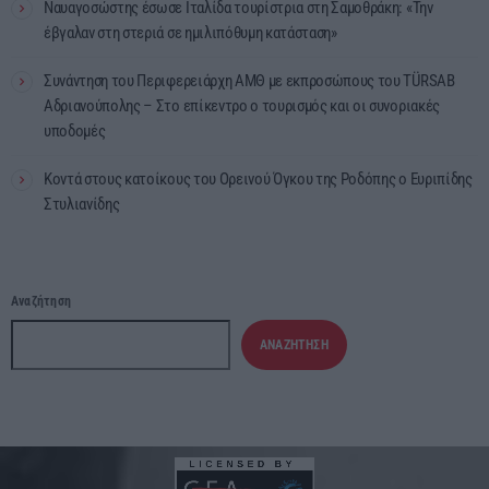
Ναυαγοσώστης έσωσε Ιταλίδα τουρίστρια στη Σαμοθράκη: «Την
έβγαλαν στη στεριά σε ημιλιπόθυμη κατάσταση»
Συνάντηση του Περιφερειάρχη ΑΜΘ με εκπροσώπους του TÜRSAB
Αδριανούπολης – Στο επίκεντρο ο τουρισμός και οι συνοριακές
υποδομές
Κοντά στους κατοίκους του Ορεινού Όγκου της Ροδόπης ο Ευριπίδης
Στυλιανίδης
Αναζήτηση
ΑΝΑΖΉΤΗΣΗ