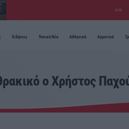
00:00
ς
Ειδήσεις
Τοπικά Νέα
Αθλητικά
Αγροτικά
Τρ
Προσεχείς
θρακικό ο Χρήστος Παχού