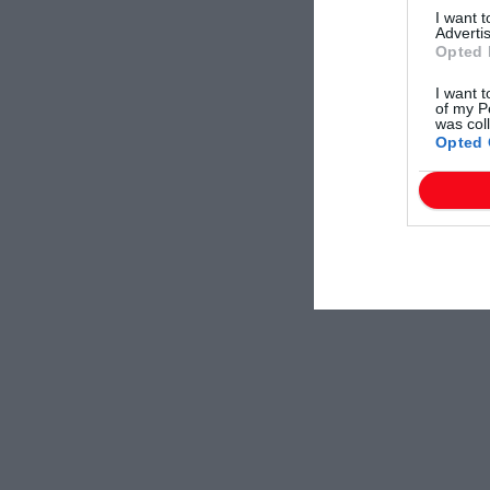
I want 
Advertis
Opted 
I want t
of my P
was col
Opted 