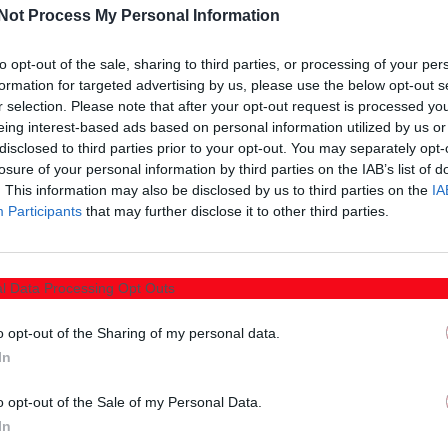
ή Χρήστο Παχούμη!
Not Process My Personal Information
4η διαδοχική χρονιά να φορά τη φανέλα της ομάδας μας,
to opt-out of the sale, sharing to third parties, or processing of your per
εία του Πανθρακικού, με την ποιότητα και το ταλέντο
formation for targeted advertising by us, please use the below opt-out s
r selection. Please note that after your opt-out request is processed y
eing interest-based ads based on personal information utilized by us or
disclosed to third parties prior to your opt-out. You may separately opt-
λώνες της εξαιρετικής πορείας του συλλόγου στο
losure of your personal information by third parties on the IAB’s list of
. This information may also be disclosed by us to third parties on the
IA
29 συμμετοχές και σημειώνοντας 6 τέρματα. Με
Participants
that may further disclose it to other third parties.
ετες μπαλιές, με τις οποίες τροφοδοτούσε τους
ις σταθερές επιλογές του Ζόραν Στοΐνοβιτς στην αρχική
l Data Processing Opt Outs
ερισσότερες «Πανθρακικές» επιτυχίες!».
o opt-out of the Sharing of my personal data.
In
o opt-out of the Sale of my Personal Data.
In