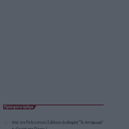
23:55 - 00:00
Πρόσφατα άρθρα
Από τον Πολιτιστικό Σύλλογο Διαλαμπή “Το Αντάμωμα”
η «Γιορτή της Πίτας» !