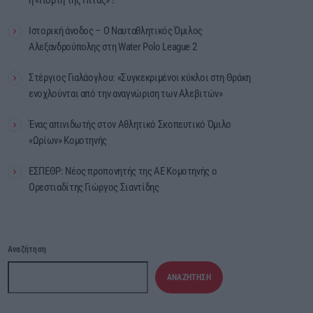
Ιστορική άνοδος – Ο Ναυταθλητικός Όμιλος
Αλεξανδρούπολης στη Water Polo League 2
Στέργιος Γιαλάογλου: «Συγκεκριμένοι κύκλοι στη Θράκη
ενοχλούνται από την αναγνώριση των Αλεβιτών»
Ένας απινιδωτής στον Αθλητικό Σκοπευτικό Όμιλο
«Ωρίων» Κομοτηνής
ΕΣΠΕΘΡ: Νέος προπονητής της ΑΕ Κομοτηνής ο
Ορεστιαδίτης Γιώργος Σιαντίδης
Αναζήτηση
ΑΝΑΖΉΤΗΣΗ