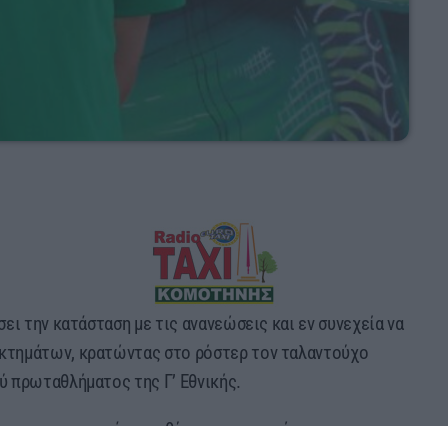
ει την κατάσταση με τις ανανεώσεις και εν συνεχεία να
κτημάτων, κρατώντας στο ρόστερ τον ταλαντούχο
ύ πρωταθλήματος της Γ’ Εθνικής.
κεται στην ευχάριστη θέση να ανακοινώσει την