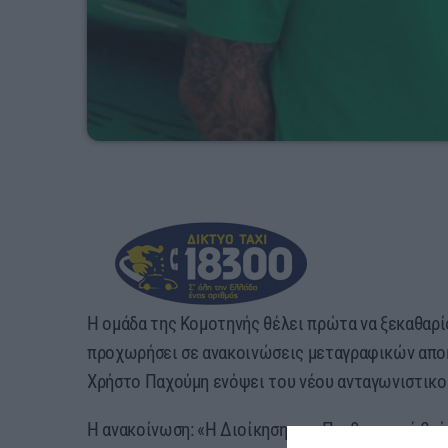
Η ομάδα της Κομοτηνής θέλει πρώτα να ξεκαθαρίσ
προχωρήσει σε ανακοινώσεις μεταγραφικών απο
Χρήστο Παχούμη ενόψει του νέου ανταγωνιστικο
Η ανακοίνωση: «Η Διοίκηση του Πανθρακικού βρίσ