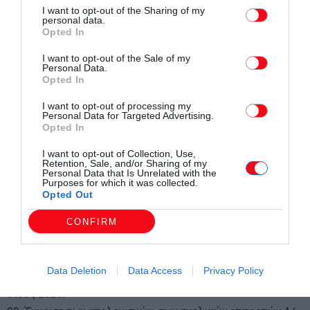
I want to opt-out of the Sharing of my
Κέντρου Μέριμνας και Αλληλεγγύης Δήμου Κομοτηνής.
personal data.
20. Έγκριση ή μη της υπ. αριθμ. 1.6/06-05-2025 Απόφασης
Opted In
του Διοικητικού Συμβουλίου της
I want to opt-out of the Sale of my
Δημοτικής Κοινωφελούς Επιχείρησης Δημοτικού
Personal Data.
Opted In
Περιφερειακού Θεάτρου Κομοτηνής
σχετικά με την έγκριση της ετήσιας έκθεσης (οικονομικές
I want to opt-out of processing my
Personal Data for Targeted Advertising.
καταστάσεις, ισολογισμός,
Opted In
προσάρτημα) της Δημοτικής Κοινωφελούς Επιχείρησης
I want to opt-out of Collection, Use,
Δημοτικού Περιφερειακού Θεάτρου
Retention, Sale, and/or Sharing of my
Personal Data that Is Unrelated with the
Κομοτηνής για τη χρήση 1.1.2023-31.12.2023.
Purposes for which it was collected.
Opted Out
21. Έγκριση ή μη της υπ’ αριθμ. 2.6/06-05-2025 απόφασης
του Διοικητικού Συμβουλίου της
CONFIRM
Δημοτικής Κοινωφελούς Επιχείρησης Δημοτικού
Περιφερειακού Θεάτρου Κομοτηνής
Data Deletion
Data Access
Privacy Policy
σχετικά με την 2η αναμόρφωση του προϋπολογισμού του
έτους 2025.