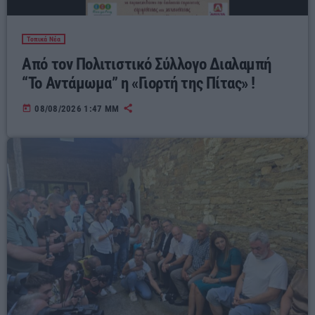
Τοπικά Νέα
Από τον Πολιτιστικό Σύλλογο Διαλαμπή
“Το Αντάμωμα” η «Γιορτή της Πίτας» !
today
08/08/2026 1:47 ΜΜ