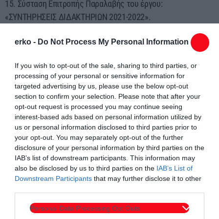
15. Σύσταση Επιτροπής Παραλαβής του έργου:
«ΣΥΝΤΗΡΗΣΕΙΣ ΔΙΔΑΚΤΗΡΙΩΝ 2021-2022».
16. Έγκριση ανακύκλωσης, καταστροφής και διαγραφής
erko -
Do Not Process My Personal Information
άχρηστων υλικών τα οποία βρίσκονται
στις σχολικές μονάδες του Δήμου Κομοτηνής.
If you wish to opt-out of the sale, sharing to third parties, or
17. Έγκριση κατανομής χρημάτων από τους ΚΑΠ (Β΄
processing of your personal or sensitive information for
Κατανομή 2025), για την κάλυψη
targeted advertising by us, please use the below opt-out
λειτουργικών αναγκών των σχολείων Πρωτοβάθμιας και
section to confirm your selection. Please note that after your
opt-out request is processed you may continue seeing
Δευτεροβάθμιας Εκπαίδευσης και
interest-based ads based on personal information utilized by
των Σχολικών Εφορειών των Μειονοτικών Σχολείων.
us or personal information disclosed to third parties prior to
18. Έγκριση ή μη τριμηνιαίας έκθεσης υλοποίησης του
your opt-out. You may separately opt-out of the further
disclosure of your personal information by third parties on the
προϋπολογισμού του Δήμου Α΄ τριμήνου
IAB’s list of downstream participants. This information may
2025 (αριθμ. 167/2025 Α.Δ.Ε.).
also be disclosed by us to third parties on the
IAB’s List of
19. ΄Έγκριση ή μη της αριθ. 164/2025 Απόφασης της
Downstream Participants
that may further disclose it to other
Δημοτικής Επιτροπής περί προελέγχου του
third parties.
ισολογισμού και των αποτελεσμάτων χρήσεως από 1/1/2023
Personal Data Processing Opt Outs
έως 31/12/2023 του Ν.Π.Δ.Δ.