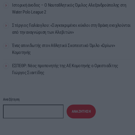
Ιστορική άνοδος – Ο Ναυταθλητικός Όμιλος Αλεξανδρούπολης στη
Water Polo League 2
Στέργιος Γιαλάογλου: «Συγκεκριμένοι κύκλοι στη Θράκη ενοχλούνται
από την αναγνώριση των Αλεβιτών»
Ένας απινιδωτής στον Αθλητικό Σκοπευτικό Όμιλο «Ωρίων»
Κομοτηνής
ΕΣΠΕΘΡ: Νέος προπονητής της ΑΕ Κομοτηνής ο Ορεστιαδίτης
Γιώργος Σιαντίδης
Αναζήτηση
ΑΝΑΖΉΤΗΣΗ