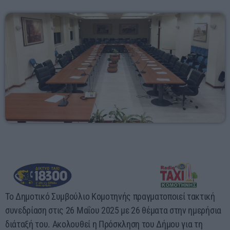
Αγροτικά
Τραγούδια της Θράκης
Επικοινωνία
Προσεχείς
ΕΡΚΟ
15:00 - 23:40
ΕΡΚΟ
Mixed by Giorgos
Το Δημοτικό Συμβούλιο Κομοτηνής πραγματοποιεί τακτική
23:40 - 23:55
συνεδρίαση στις 26 Μαΐου 2025 με 26 θέματα στην ημερήσια
διάταξή του. Ακολουθεί η Πρόσκληση του Δήμου για τη
ΕΡΚΟ