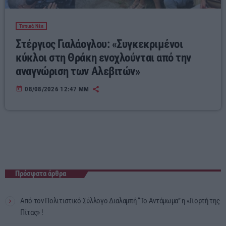
Τοπικά Νέα
Στέργιος Γιαλάογλου: «Συγκεκριμένοι
κύκλοι στη Θράκη ενοχλούνται από την
αναγνώριση των Αλεβιτών»
today
08/08/2026 12:47 ΜΜ
Πρόσφατα άρθρα
Από τον Πολιτιστικό Σύλλογο Διαλαμπή “Το Αντάμωμα” η «Γιορτή της
Πίτας» !