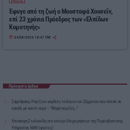
Αθλητικά
Έφυγε από τη ζωή ο Μουσταφά Χουσεΐν,
επί 23 χρόνια Πρόεδρος των «Ελπίδων
Κομοτηνής»
today
04/08/2026 10:47 ΠΜ
Πρόσφατα άρθρα
Σαμοθράκη: Ραγίζουν καρδιές τα λόγια του 22χρονου που έπεσε σε
κανάλι με καυτό νερό – “Μαμά νόμιζες…”
Επίσκεψη Στυλιανίδη στο κέντρο Επιχειρήσεων της Πυροσβεστικής
Υπηρεσίας ΑΜΘ (φώτος)