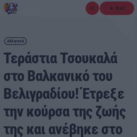
menu
play_arrow
PLAY
close
play_arrow
ΕΡΚΟ
Αθλητικά
Τεράστια Τσουκαλά
στο Βαλκανικό του
Αρχική
Βελιγραδίου! Έτρεξε
Εκπομπές
Ειδήσεις
την κούρσα της ζωής
Τοπικά Νέα
της και ανέβηκε στο
Αθλητικά