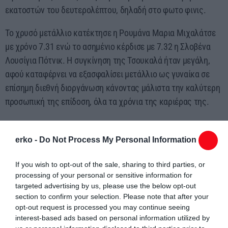
εκατοστών του δευτερολέπτου, δηλαδή στο φωτο φινις.
Το χρυσό μετάλλιο κατέκτησε η Ρουμάνα Μαρια Μιχαλάτσε
με χρόνο 7.31 ενώ το ασημένιο κέρδισε με 7.32 η Σλοβένα
Λουσίγια Πότνικ. Η συγκίνηση της Τσουκαλά ήταν μεγάλη,
αφού καταφέρνει να εξασφαλίσει μετάλλιο ως γυναίκα σε
επίσημη διεθνή διοργάνωση κάνοντας μάλιστα την καλύτερη
προσωπική της επίδοση, όλα τα χρόνια της καριέρας της.
erko -
Do Not Process My Personal Information
If you wish to opt-out of the sale, sharing to third parties, or
processing of your personal or sensitive information for
Συντάχθηκε από:
ERKO.GR
targeted advertising by us, please use the below opt-out
section to confirm your selection. Please note that after your
opt-out request is processed you may continue seeing
email
interest-based ads based on personal information utilized by