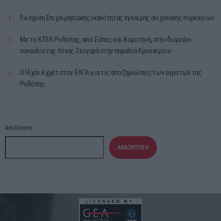
Ενίσχυση Επιχειρησιακής ικανότητας έγκαιρης ανίχνευσης πυρκαγιών
Με το ΚΤΕΛ Ροδόπης, από Σάπες και Κομοτηνή, στη «δωρεάν»
συναυλία της Λένας Ζευγαρά στην παραλία Κρυονερίου
Ο Ιλχάν Αχμέτ στον ΕΛΓΑ για τις αποζημιώσεις των αγροτών της
Ροδόπης
Αναζήτηση
ΑΝΑΖΉΤΗΣΗ