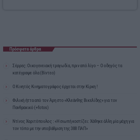
Πρόσφατα άρθρα
Σέρρες: Οικογενειακή τραγωδία, πριν από λίγο – Ο οδηγός τα
κατέγραψε όλα (Βίντεο)
Ο Κινητός Κινηματογράφος έρχεται στην Κίρκη !
Φιλική ήττα από τον Άρη στο «Κλεάνθης Βικελίδης» για τον
Πανθρακικό (+fotos)
Ντίνος Χαριτόπουλος : «Η σιωπή κοστίζει: Χάθηκε άλλη μία μάχη για
τον τόπο με την υποβάθμιση της 388 ΠΑΠ»