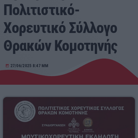
Πολιτιστικό-
Αγροτικά
Χορευτικό Σύλλογο
Τραγούδια της Θράκης
Θρακών Κομοτηνής
Επικοινωνία
27/06/2025 8:47 ΜΜ
today
Προσεχείς
ERKO
14:30 - 18:00
ΕΡΚΟ
Presented by Giorgos
18:00 - 00:00
ΕΡΚΟ