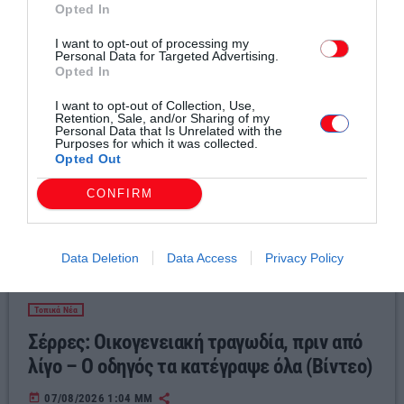
Σχετικά άρθρα
Opted In
I want to opt-out of processing my
Personal Data for Targeted Advertising.
Opted In
I want to opt-out of Collection, Use,
Retention, Sale, and/or Sharing of my
Personal Data that Is Unrelated with the
Purposes for which it was collected.
Opted Out
CONFIRM
Data Deletion
Data Access
Privacy Policy
Τοπικά Νέα
Σέρρες: Οικογενειακή τραγωδία, πριν από
λίγο – Ο οδηγός τα κατέγραψε όλα (Βίντεο)
today
07/08/2026 1:04 ΜΜ