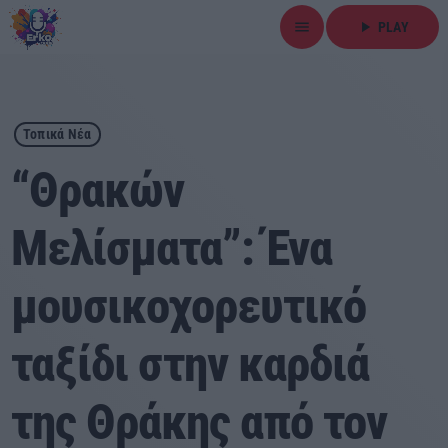
menu
play_arrow
PLAY
close
play_arrow
ΕΡΚΟ
Τοπικά Νέα
“Θρακών
Μελίσματα”: Ένα
Αρχική
μουσικοχορευτικό
Εκπομπές
Ειδήσεις
ταξίδι στην καρδιά
Τοπικά Νέα
της Θράκης από τον
Αθλητικά