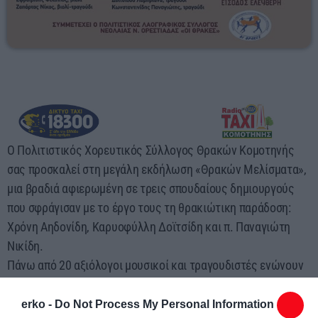
Ο Πολιτιστικός Χορευτικός Σύλλογος Θρακών Κομοτηνής
σας προσκαλεί στη μεγάλη εκδήλωση «Θρακών Μελίσματα»,
μια βραδιά αφιερωμένη σε τρεις σπουδαίους δημιουργούς
που σφράγισαν με το έργο τους τη θρακιώτικη παράδοση:
Χρόνη Αηδονίδη, Καρυοφύλλη Δοϊτσίδη και π. Παναγιώτη
Νικίδη.
Πάνω από 20 αξιόλογοι μουσικοί και τραγουδιστές ενώνουν
τις δυνάμεις τους για να τιμήσουν αυτούς τους μεγάλους
δασκάλους, τραγουδώντας και χορεύοντας το παρελθόν και
erko -
Do Not Process My Personal Information