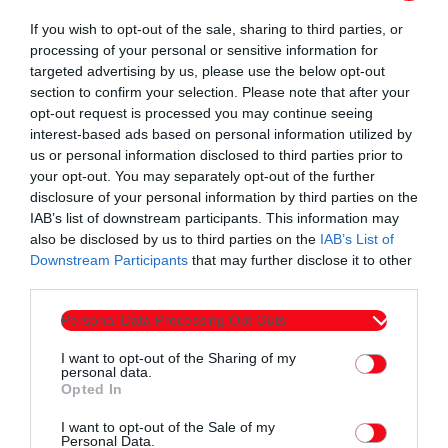
το παρόν της Θράκης.
If you wish to opt-out of the sale, sharing to third parties, or
Όπως σημειώνουν τα μέλη του σε ανάρτησή τους στο
processing of your personal or sensitive information for
διαδίκτυο:
“
Μεγάλη μας χαρά και τιμή η συμμετοχή του
targeted advertising by us, please use the below opt-out
Πολιτιστικού Λαογραφικού Συλλόγου Νεολαίας Ν.
section to confirm your selection. Please note that after your
Ορεστιάδας «Οι Θράκες».
Σας περιμένουμε όλους!!”
opt-out request is processed you may continue seeing
interest-based ads based on personal information utilized by
us or personal information disclosed to third parties prior to
your opt-out. You may separately opt-out of the further
disclosure of your personal information by third parties on the
IAB’s list of downstream participants. This information may
also be disclosed by us to third parties on the
IAB’s List of
Downstream Participants
that may further disclose it to other
Συντάχθηκε από:
ERKO
third parties.
Personal Data Processing Opt Outs
email
I want to opt-out of the Sharing of my
personal data.
Opted In
I want to opt-out of the Sale of my
Personal Data.