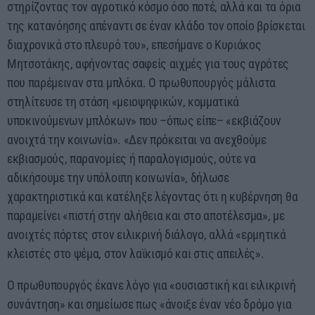
στηρίζοντας τον αγροτικό κόσμο όσο ποτέ, αλλά και τα όρια
της κατανόησης απέναντι σε έναν κλάδο τον οποίο βρίσκεται
διαχρονικά στο πλευρό του», επεσήμανε ο Κυριάκος
Μητσοτάκης, αφήνοντας σαφείς αιχμές για τους αγρότες
που παρέμειναν στα μπλόκα. Ο πρωθυπουργός μάλιστα
στηλίτευσε τη στάση «μειοψηφικών, κομματικά
υποκινούμενων μπλόκων» που –όπως είπε– «εκβιάζουν
ανοιχτά την κοινωνία». «Δεν πρόκειται να ανεχθούμε
εκβιασμούς, παρανομίες ή παραλογισμούς, ούτε να
αδικήσουμε την υπόλοιπη κοινωνία», δήλωσε
χαρακτηριστικά και κατέληξε λέγοντας ότι η κυβέρνηση θα
παραμείνει «πιστή στην αλήθεια και στο αποτέλεσμα», με
ανοιχτές πόρτες στον ειλικρινή διάλογο, αλλά «ερμητικά
κλειστές στο ψέμα, στον λαϊκισμό και στις απειλές».
Ο πρωθυπουργός έκανε λόγο για «ουσιαστική και ειλικρινή
συνάντηση» και σημείωσε πως «άνοιξε έναν νέο δρόμο για