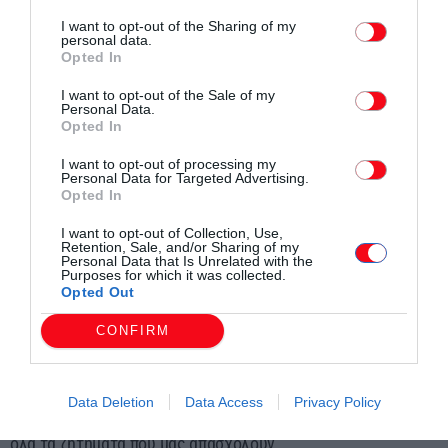
I want to opt-out of the Sharing of my
Πρόεδρος Αγροτικού Συλλόγου Φαιστού: «Το κλίμα ήταν
personal data.
πολύ καλό»
Opted In
Ο Μανώλης Ορφανουδάκης πρόεδρος του Αγροτικού
I want to opt-out of the Sale of my
Συλλόγου Φαιστού επισήμανε αρχικά ότι ήταν μια συνάντηση
Personal Data.
Opted In
που κράτησε αρκετή ώρα.
I want to opt-out of processing my
Personal Data for Targeted Advertising.
«Εμείς αυτό που έπρεπε να κάνουμε από την πλευρά μας το
Opted In
κάναμε. Αναφέραμε όλα τα προβλήματα και τις
I want to opt-out of Collection, Use,
ιδιαιτερότητες της φυτικής παραγωγής της Κρήτης, για το
Retention, Sale, and/or Sharing of my
Personal Data that Is Unrelated with the
οποίο ο πρωθυπουργός έδειξε ιδιαίτερο ενδιαφέρον.
Purposes for which it was collected.
Μάλιστα, δεσμεύτηκε ότι μέσα στις επόμενες ημέρες θα είναι
Opted Out
έτοιμος να καταθέσει συγκεκριμένες προτάσεις», πρόσθεσε ο
CONFIRM
κ Ορφανουδάκης.
Όπως είπε τα ζητήματα που τέθηκαν ήταν: Το κόστος
Data Deletion
Data Access
Privacy Policy
παραγωγής, η κλιματική αλλαγή, για τους εργάτες γη και για
όλα τα ζητήματα που μας απασχολούν.