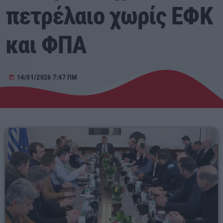
πετρέλαιο χωρίς ΕΦΚ
Αγροτικά
και ΦΠΑ
Τραγούδια της Θράκης
Επικοινωνία
14/01/2026 7:47 ΠΜ
today
Προσεχείς
ΕΡΚΟ
10:00 - 00:00
ERKO
00:00 - 03:00
ΕΡΚΟ