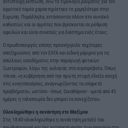
αντίστοιχη έκπτωση, ενώ το τιμολόγιο ρεύματος για τον
αγροτικό τομέα χαρακτηρίστηκε το χαμηλότερο στην
Ευρώπη. Παράλληλα, εντάσσονται πλέον στο ευνοϊκό
καθεστώς και οι αγρότες που βρίσκονται σε ρύθμιση
οφειλών και είναι συνεπείς για διάστημα ενός έτους.
Ο πρωθυπουργός επίσης προανήγγειλε ταχύτερες
αποζημιώσεις από τον ΕΛΓΑ και ειδική μέριμνα για τις
απώλειες εισοδήματος στην παραγωγή φυτικών
ζωοτροφών, λόγω της ευλογιάς στα αιγοπρόβατα. Όπως
τόνισε, «η κυβέρνηση από την πρώτη στιγμή έδειξε ανοχή
στις κινητοποιήσεις, αναγνωρίζοντας τα υπαρκτά
προβλήματα», ωστόσο –όπως ξεκαθάρισε– «μετά από 45
ημέρες η ταλαιπωρία δεν μπορεί να συνεχίζεται».
Ολοκληρώθηκε η συνάντηση στο Μαξίμου
Στις 18:40 ολοκληρώθηκε η συνάντηση μεταξύ του
πρωθυπουργού και της αντιπροσωπείας των αγροτών στο