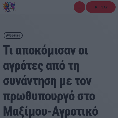
menu
play_arrow
PLAY
close
play_arrow
ΕΡΚΟ
Αγροτικά
Τι αποκόμισαν οι
αγρότες από τη
Αρχική
συνάντηση με τον
Εκπομπές
Ειδήσεις
πρωθυπουργό στο
Τοπικά Νέα
Μαξίμου-Αγροτικό
Αθλητικά