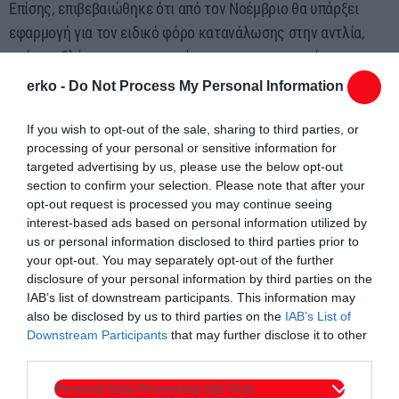
Επίσης, επιβεβαιώθηκε ότι από τον Νοέμβριο θα υπάρξει
εφαρμογή για τον ειδικό φόρο κατανάλωσης στην αντλία,
ενώ προβλέπονται και ενισχύσεις στους κτηνοτρόφους για
το χαμένο εισόδημα του 2026.
erko -
Do Not Process My Personal Information
«Οι αγρότες μας θα έχουν το χαμηλότερο ηλεκτρικό
If you wish to opt-out of the sale, sharing to third parties, or
τιμολόγιο στην Ευρώπη. Τώρα στο ίδιο καθεστώς,
processing of your personal or sensitive information for
targeted advertising by us, please use the below opt-out
εντάσσονται και όσοι βρίσκονται σε ρύθμιση και επί ένα
section to confirm your selection. Please note that after your
χρόνο αποδεικνύονται συνεπείς. Επίσης, δεν θα πληρώνουν
opt-out request is processed you may continue seeing
Ειδικό Φόρο στο πετρέλαιο. Και από σήμερα ούτε τον ΦΠΑ
interest-based ads based on personal information utilized by
αυτής της έκπτωσης.
us or personal information disclosed to third parties prior to
your opt-out. You may separately opt-out of the further
Οι αποζημιώσεις του ΕΛΓΑ επιταχύνονται.
disclosure of your personal information by third parties on the
Ενώ θα υπάρξει και ειδική πρόβλεψη για την απώλεια
IAB’s list of downstream participants. This information may
εισοδήματος στην παραγωγή φυτικών ζωοτροφών που
also be disclosed by us to third parties on the
IAB’s List of
Downstream Participants
that may further disclose it to other
επηρεάστηκαν αρνητικά από την ευλογιά των αιγοπροβάτων.
third parties.
Στην αποζημίωση de minimis θα υπαχθούν και οι
καλλιεργητές μηδικής (τριφύλλια).
Personal Data Processing Opt Outs