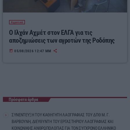
Αγροτικά
Ο Ιλχάν Αχμέτ στον ΕΛΓΑ για τις
αποζημιώσεις των αγροτών της Ροδόπης
today
05/08/2026 12:47 ΜΜ
Πρόσφατα άρθρα
ΣΥΝΕΝΤΕΥΞΗ ΤΟΥ ΚΑΘΗΓΗΤΗ ΛΑΟΓΡΑΦΙΑΣ ΤΟΥ ΔΠΘ Μ. Γ.
ΒΑΡΒΟΥΝΗ, ΔΙΕΥΘΥΝΤΗ ΤΟΥ ΕΡΓΑΣΤΗΡΙΟΥ ΛΑΟΓΡΑΦΙΑΣ ΚΑΙ
ΚΟΙΝΩΝΙΚΗΣ ΑΝΘΡΩΠΟΛΟΓΙΑΣ ΓΙΑ ΤΟΝ ΣΥΓΧΡΟΝΟ ΕΛΛΗΝΙΚΟ