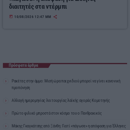
διαιτητές στα ντέρμπι
today
10/08/2026 12:47 ΜΜ
Πρόσφατα άρθρα
Ρακέτες στην άμμο: Μισή ώρα παιχνιδιού μπορεί να γίνει κανονική
προπόνηση
Αλλαγή ημερομηνίας λειτουργίας λαϊκής αγοράς Κομοτηνής
Πρώτο φιλικό μπροστά στον κόσμο του ο Πανθρακικός
Μάκης Γκαγκάτσης από Ξάνθη: Γιατί «πάγωσε» η απόφαση για Έλληνες