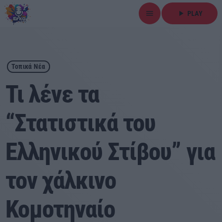
menu
play_arrow
PLAY
close
play_arrow
ΕΡΚΟ
Τοπικά Νέα
Τι λένε τα
“Στατιστικά του
Αρχική
Ελληνικού Στίβου” για
Εκπομπές
Ειδήσεις
τον χάλκινο
Τοπικά Νέα
Κομοτηναίο
Αθλητικά