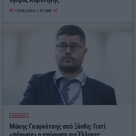
today
10/08/2026 1:47 ΜΜ
Τοπικά Νέα
Μάκης Γκαγκάτσης από Ξάνθη: Γιατί
«πάγωσε» η απόφαση για Έλληνες