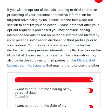
άλμα 7,24μ., συνοδευόμενο από δύο ακόμη πολύ καλά άλματα
στα 7,22μ. και 7,23μ. Αυτή η συνέπεια δείχνει ότι ο νεαρός
If you wish to opt-out of the sale, sharing to third parties, or
processing of your personal or sensitive information for
άλτης διαθέτει όχι μόνο ικανότητα, αλλά και βάθος επίδοσης
targeted advertising by us, please use the below opt-out
— και αυτό σε επίπεδο μεγαλύτερης ηλικιακής κατηγορίας.
section to confirm your selection. Please note that after your
–
Η επιβράβευση ήρθε χθες στη Ρουμανία, στους Βαλκανικούς
opt-out request is processed you may continue seeing
Αγώνες Κ20, όπου ο Τζελέπης «πέταξε» ξανά στα 7,40μ. και
interest-based ads based on personal information utilized by
us or personal information disclosed to third parties prior to
πανηγύρισε το δεύτερο του βαλκανικό μετάλλιο για φέτος,
your opt-out. You may separately opt-out of the further
μετά το χρυσό στο Βαλκανικό Κλειστού Στίβου τον χειμώνα
disclosure of your personal information by third parties on the
στη Σόφια με ατομικό ρεκόρ 7,46μ.
IAB’s list of downstream participants. This information may
also be disclosed by us to third parties on the
IAB’s List of
–
Η στατιστική αποκαλύπτει το μέγεθος της αξίας του: ο
Downstream Participants
that may further disclose it to other
Σαράντης έχει δέκα καλύτερες επιδόσεις καριέρας που
third parties.
κυμαίνονται από 7,24μ. έως 7,46μ. και βρίσκεται στην 6η
θέση παγκοσμίως για το 2025 στην κατηγορία Κ18.
Personal Data Processing Opt Outs
Μέσα στη χρονιά έχει ήδη πετύχει τέσσερα άλματα άνω των
I want to opt-out of the Sharing of my
personal data.
7,40μ., όταν παγκοσμίως μόλις 23 τέτοια άλματα έχουν
Opted In
καταγραφεί από 8 διαφορετικούς αθλητές στη κατηγορία
I want to opt-out of the Sale of my
παίδων.