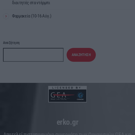
διαιτητές στα ντέρμπι
Φαρμακεία (10-16 Αύγ.)
Αναζήτηση
ΑΝΑΖΉΤΗΣΗ
erko.gr
Aποτελεί πιστοποιημένο συνεργάτη των Οργανισμών GEA και