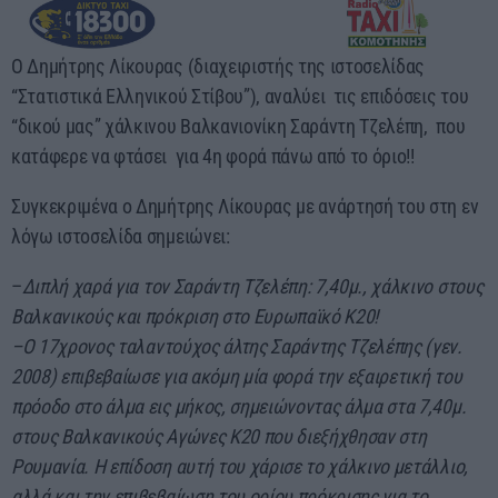
O Δημήτρης Λίκουρας (διαχειριστής της ιστοσελίδας
“Στατιστικά Ελληνικού Στίβου”), αναλύει τις επιδόσεις του
“δικού μας” χάλκινου Βαλκανιονίκη Σαράντη Τζελέπη, που
κατάφερε να φτάσει για 4η φορά πάνω από το όριο!!
Συγκεκριμένα ο Δημήτρης Λίκουρας με ανάρτησή του στη εν
λόγω ιστοσελίδα σημειώνει:
–
Διπλή χαρά για τον Σαράντη Τζελέπη: 7,40μ., χάλκινο στους
Βαλκανικούς και πρόκριση στο Ευρωπαϊκό Κ20!
–
Ο 17χρονος ταλαντούχος άλτης Σαράντης Τζελέπης (γεν.
2008) επιβεβαίωσε για ακόμη μία φορά την εξαιρετική του
πρόοδο στο άλμα εις μήκος, σημειώνοντας άλμα στα 7,40μ.
στους Βαλκανικούς Αγώνες Κ20 που διεξήχθησαν στη
Ρουμανία. Η επίδοση αυτή του χάρισε το χάλκινο μετάλλιο,
αλλά και την επιβεβαίωση του ορίου πρόκρισης για το