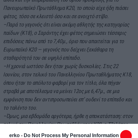
Πανευρωπαϊκό Πρωτάθλημα Κ20, το οποίο είχε ήδη πιάσει
φέτος, τόσο σε κλειστό όσο και σε ανοιχτό στίβο.
–
Παρά το γεγονός ότι είναι ακόμη αθλητής της κατηγορίας
παίδων (Κ18), ο Σαράντης έχει φέτος σημειώσει τέσσερις
επιδόσεις πάνω από το 7,40μ., όριο που απαιτείται για το
Ευρωπαϊκό Κ20 — γεγονός που δείχνει ξεκάθαρα τη
σταθερότητά του σε υψηλό επίπεδο.
–
Η χρονιά ωστόσο δεν ήταν χωρίς δυσκολίες. Στις 22
Ιουνίου, στον τελικό του Πανελληνίου Πρωταθλήματος Κ18,
όπου ήταν το απόλυτο φαβορί για τον τίτλο, όλα πήγαν
στραβά με αποτέλεσμα να μείνει 12ος με 6,47μ., σε μια
εμφάνιση που δεν αντιπροσωπεύει επ’ ουδενί το επίπεδο και
το ταλέντο του.
–
Όμως, μια εβδομάδα αργότερα, ήρθε η αποκατάσταση: στον
τελικό του Πανελληνίου Πρωταθλήματος Κ20, ο Τζελέπης
ανέβηκε στο βάθρο, κερδίζοντας το χάλκινο μετάλλιο με
erko -
Do Not Process My Personal Information