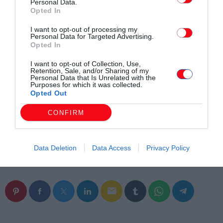
Personal Data.
–
Ο Σαράντης Τζελέπης δείχνει πως δεν είναι απλώς ένα
Opted In
μεγάλο ταλέντο, είναι ένας νεαρός αθλητής με
I want to opt-out of processing my
ανταγωνιστικό χαρακτήρα, σταθερότητα και προοπτική σε
Personal Data for Targeted Advertising.
Opted In
διεθνές επίπεδο. Με το Ευρωπαϊκό Πρωτάθλημα Κ20 να
πλησιάζει, ο ίδιος αποδεικνύει πως έχει όλα τα φόντα για να
I want to opt-out of Collection, Use,
Retention, Sale, and/or Sharing of my
ξεχωρίσει”.
Personal Data that Is Unrelated with the
Purposes for which it was collected.
Opted Out
CONFIRM
Data Deletion
Data Access
Privacy Policy
Συντάχθηκε από:
ERKO.GR
email