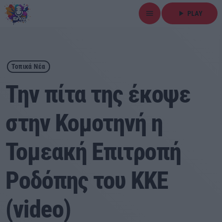
menu
play_arrow
PLAY
close
play_arrow
ΕΡΚΟ
Τοπικά Νέα
Την πίτα της έκοψε
στην Κομοτηνή η
Αρχική
Τομεακή Επιτροπή
Εκπομπές
Ειδήσεις
Ροδόπης του ΚΚΕ
Τοπικά Νέα
(video)
Αθλητικά