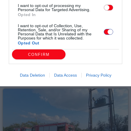
I want to opt-out of processing my
Personal Data for Targeted Advertising.
Opted In
Συντάχθηκε από:
ERKO.GR
I want to opt-out of Collection, Use,
Retention, Sale, and/or Sharing of my
Personal Data that Is Unrelated with the
Purposes for which it was collected.
Opted Out
email
CONFIRM
Data Deletion
Data Access
Privacy Policy
Σχετικά άρθρα