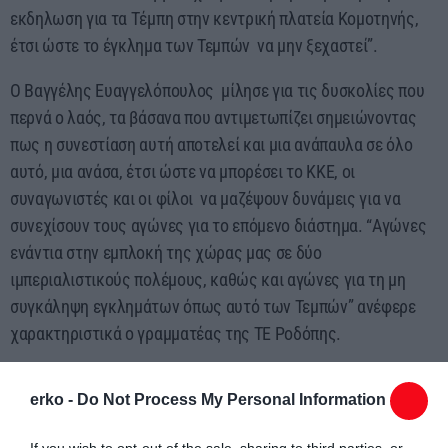
εκδηλωση για τα Τέμπη στην κεντρική πλατεία Κομοτηνής,
έτσι ώστε το έγκλημα των Τεμπών να μην ξεχαστεί”.
Ο Βαγγέλης Ευαγγελόπουλος μίλησε για τις δυσκολίες που
περνά ο λαός, τα βάσανα που αντιμετωπίζει σημειώνοντας
πως η συνεστίαση αυτή αποτελεί και μια ανάπαυλα σε όλο
αυτό, μια ανάσα, έτσι ώστε να μπορέσει το ΚΚΕ, οι
συναγωνιστές και οι φίλοι να μαζέψουν δυνάμεις για να
συνεχίσουν τους αγώνες για το επόμενο διάστημα. “Αγώνες
ενάντια στην εμπλοκή της χώρας μας σε δύο
ιμπεριαλιστικούς πολέμους, καθώς και αγώνες για τη μη
συγκάληψη εγκλημάτων όπως αυτό των Τεμπών” ανέφερε
χαρακτηριστικά ο γραμματέας της ΤΕ Ροδόπης.
Δείτε το βίντεο με την ομιλία του:
erko -
Do Not Process My Personal Information