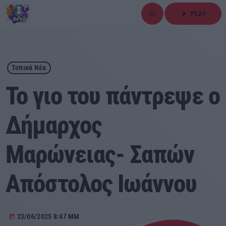
menu
play_arrow
PLAY
close
play_arrow
ΕΡΚΟ
Τοπικά Νέα
Το γιο του πάντρεψε ο
Δήμαρχος
Αρχική
Μαρώνειας- Σαπών
Εκπομπές
Ειδήσεις
Απόστολος Ιωάννου
Τοπικά Νέα
23/06/2025 8:47 ΜΜ
today
Αθλητικά