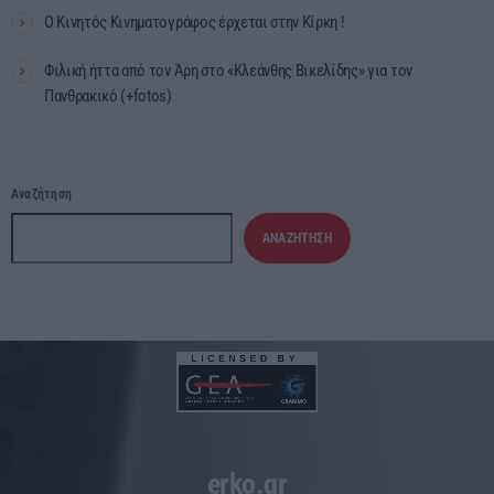
Ο Κινητός Κινηματογράφος έρχεται στην Κίρκη !
Φιλική ήττα από τον Άρη στο «Κλεάνθης Βικελίδης» για τον
Πανθρακικό (+fotos)
Αναζήτηση
ΑΝΑΖΉΤΗΣΗ
erko.gr