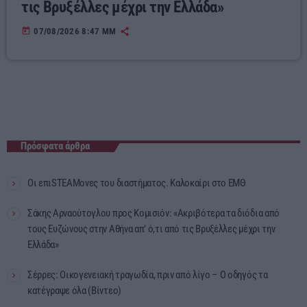
τις Βρυξέλλες μέχρι την Ελλάδα»
today
07/08/2026 8:47 ΜΜ
Πρόσφατα άρθρα
Οι επιSTEAMονες του διαστήματος. Καλοκαίρι στο ΕΜΘ
Σάκης Αρναούτογλου προς Κομισιόν: «Ακριβότερα τα διόδια από
τους Ευζώνους στην Αθήνα απ’ ό,τι από τις Βρυξέλλες μέχρι την
Ελλάδα»
Σέρρες: Οικογενειακή τραγωδία, πριν από λίγο – Ο οδηγός τα
κατέγραψε όλα (Βίντεο)