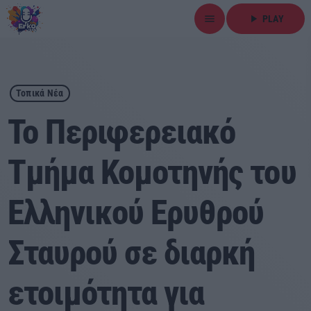
menu
play_arrow
PLAY
close
play_arrow
ΕΡΚΟ
Τοπικά Νέα
To Περιφερειακό
Τμήμα Κομοτηνής του
Αρχική
Ελληνικού Ερυθρού
Εκπομπές
Ειδήσεις
Σταυρού σε διαρκή
Τοπικά Νέα
ετοιμότητα για
Αθλητικά