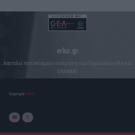
erko.gr
Aποτελεί πιστοποιημένο συνεργάτη των Οργανισμών GEA και
GRAMMO
Copyright
ΕΡΚΟ