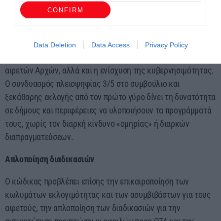
Ιταλία. Στην Ελλάδα, η εμπειρία του 2019 έδειξε ότι το
CONFIRM
μοντέλο αυτό γεννούσε προβλήματα, καθώς δημιουργούνταν
δημοτικά συμβούλια με πολυκερματισμένες συνθέσεις και
δημάρχους χωρίς επαρκή πλειοψηφία. Με το νέο σύστημα
Data Deletion
Data Access
Privacy Policy
επιδιώκονται η αυξημένη δημοκρατική νομιμοποίηση των
αιρετών Αρχών, αλλά και η ενίσχυση της κυβερνησιμότητας.
Ο συνδυασμός πλειοψηφίας 3/5 στο συμβούλιο και
ξεκάθαρης εκλογής από τον πρώτο γύρο δίνει τη δυνατότητα
σε δήμους και περιφέρειες να υλοποιήσουν τα προγράμματά
τους, χωρίς τον διαρκή κίνδυνο «ομηρίας» ή διαρκών
διαπραγματεύσεων.
Απλοποίηση διαδικασιών
Ο κώδικας προβλέπει επίσης την επικαιροποίηση των
κωλυμάτων εκλογιμότητας και των ασυμβιβάστων για τους
αιρετούς, την απλοποίηση των διαδικασιών για την