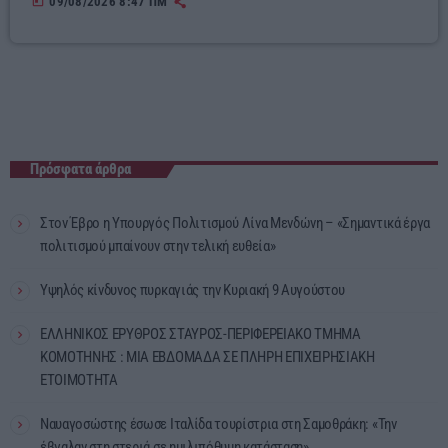
today
09/08/2026 8:47 ΠΜ
Πρόσφατα άρθρα
Στον Έβρο η Υπουργός Πολιτισμού Λίνα Μενδώνη – «Σημαντικά έργα
πολιτισμού μπαίνουν στην τελική ευθεία»
Υψηλός κίνδυνος πυρκαγιάς την Κυριακή 9 Αυγούστου
ΕΛΛΗΝΙΚΟΣ ΕΡΥΘΡΟΣ ΣΤΑΥΡΟΣ-ΠΕΡΙΦΕΡΕΙΑΚΟ ΤΜΗΜΑ
ΚΟΜΟΤΗΝΗΣ : ΜΙΑ ΕΒΔΟΜΑΔΑ ΣΕ ΠΛΗΡΗ ΕΠΙΧΕΙΡΗΣΙΑΚΗ
ΕΤΟΙΜΟΤΗΤΑ
Ναυαγοσώστης έσωσε Ιταλίδα τουρίστρια στη Σαμοθράκη: «Την
έβγαλαν στη στεριά σε ημιλιπόθυμη κατάσταση»