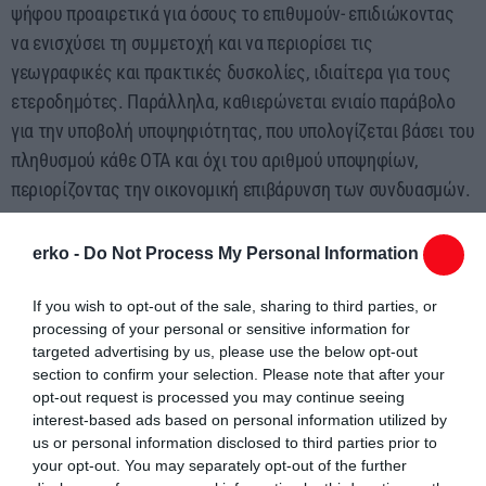
ψήφου προαιρετικά για όσους το επιθυμούν- επιδιώκοντας
να ενισχύσει τη συμμετοχή και να περιορίσει τις
γεωγραφικές και πρακτικές δυσκολίες, ιδιαίτερα για τους
ετεροδημότες. Παράλληλα, καθιερώνεται ενιαίο παράβολο
για την υποβολή υποψηφιότητας, που υπολογίζεται βάσει του
πληθυσμού κάθε ΟΤΑ και όχι του αριθμού υποψηφίων,
περιορίζοντας την οικονομική επιβάρυνση των συνδυασμών.
Σε μια προσπάθεια ενίσχυσης της διαφάνειας στην
erko -
Do Not Process My Personal Information
προεκλογική εκστρατεία, θεσπίζονται αυστηρότερα όρια
δαπανών, ανάλογα με τον πληθυσμό του δήμου ή της
If you wish to opt-out of the sale, sharing to third parties, or
περιφέρειας. Καθιερώνεται κεντρική βάση δεδομένων για
processing of your personal or sensitive information for
targeted advertising by us, please use the below opt-out
την παρακολούθηση των εκλογικών δαπανών, με
section to confirm your selection. Please note that after your
απλοποιημένη τήρηση βιβλίων και νέο μηχανισμό ελέγχου.
opt-out request is processed you may continue seeing
Προβλέπεται επίσης σαφής ρύθμιση για τις δημόσιες
interest-based ads based on personal information utilized by
εμφανίσεις των υποψηφίων, ώστε να διασφαλίζονται η ίση
us or personal information disclosed to third parties prior to
your opt-out. You may separately opt-out of the further
μεταχείριση και η ασφάλεια δικαίου. Αλλαγές επέρχονται και