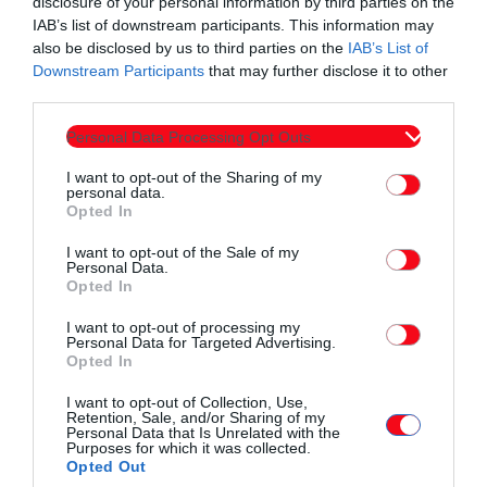
disclosure of your personal information by third parties on the
στον τρόπο συγκρότησης των δημοτικών και περιφερειακών
IAB’s list of downstream participants. This information may
συμβουλίων. Καταργούνται οι εκλογικές περιφέρειες εντός
also be disclosed by us to third parties on the
IAB’s List of
Downstream Participants
that may further disclose it to other
των δήμων με στόχο την ενίσχυση της
third parties.
αντιπροσωπευτικότητας.
Personal Data Processing Opt Outs
Σε ορισμένες περιπτώσεις, επιτρέπεται η εκλογή συμβούλων
I want to opt-out of the Sharing of my
χωρίς σταυρό προτίμησης -ένας, δύο ή τρεις ανάλογα με το
personal data.
μέγεθος του συμβουλίου- κάτι που αναμένεται να μειώσει την
Opted In
ένταση του εσωτερικού ανταγωνισμού εντός των
I want to opt-out of the Sale of my
Personal Data.
συνδυασμών.
Opted In
Ο νέος κώδικας βασίστηκε και σε συγκριτική μελέτη των
I want to opt-out of processing my
Personal Data for Targeted Advertising.
ευρωπαϊκών πρακτικών. Όπως προκύπτει, στις
Opted In
περισσότερες χώρες της Ε.Ε. οι δημοτικές Αρχές εκλέγονται
I want to opt-out of Collection, Use,
με έμμεσο τρόπο ή με σύστημα ενός γύρου. Η μοναδική χώρα
Retention, Sale, and/or Sharing of my
Personal Data that Is Unrelated with the
που διατηρεί παρόμοιο σύστημα δύο γύρων με άμεση εκλογή
Purposes for which it was collected.
δημάρχου και απλή αναλογική στο ίδιο ψηφοδέλτιο είναι η
Opted Out