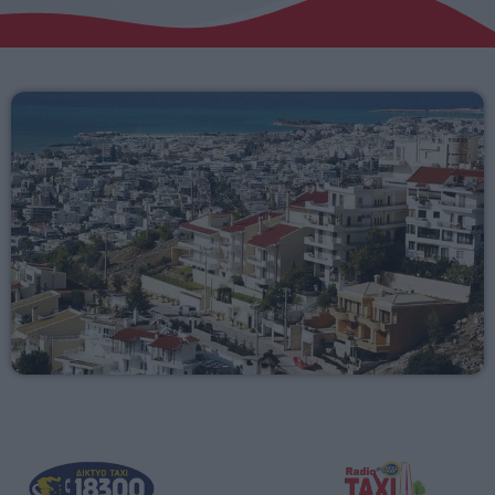
Αγροτικά
Τραγούδια της Θράκης
Επικοινωνία
Προσεχείς
RADIO ERKO
60 λεπτά με τον Παναγιώτη Τσοχλιά
12:00 - 17:00
ERKO.GR
17:00 - 00:00
ΕΡΚΟ