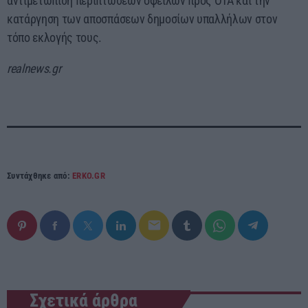
αντιμετώπιση περιπτώσεων οφειλών προς ΟΤΑ και την
κατάργηση των αποσπάσεων δημοσίων υπαλλήλων στον
τόπο εκλογής τους.
realnews.gr
Συντάχθηκε από:
ERKO.GR
email
Σχετικά άρθρα