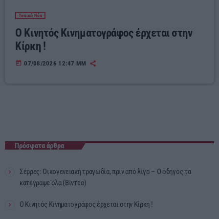
Τοπικά Νέα
Ο Κινητός Κινηματογράφος έρχεται στην
Κίρκη !
today
07/08/2026 12:47 ΜΜ
Πρόσφατα άρθρα
Σέρρες: Οικογενειακή τραγωδία, πριν από λίγο – Ο οδηγός τα
κατέγραψε όλα (Βίντεο)
Ο Κινητός Κινηματογράφος έρχεται στην Κίρκη !