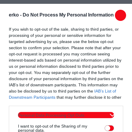
Οι συμμετέχοντες θα έχουν την ευκαιρία να δοκιμάσουν τις
erko -
Do Not Process My Personal Information
ικανότητές τους σε απαιτητικές διαδρομές, ενώ το κοινό θα
απολαύσει ένα δυναμικό θέαμα γεμάτο αδρεναλίνη και
If you wish to opt-out of the sale, sharing to third parties, or
εντυπωσιακές επιδόσεις.
processing of your personal or sensitive information for
targeted advertising by us, please use the below opt-out
Στόχος των αγώνων αυτό το συναρπαστικό άθλημα να γίνει
section to confirm your selection. Please note that after your
ευρύτερα γνωστό σε μια γιορτή απόλαυσης & χαράς, με πολύ
opt-out request is processed you may continue seeing
interest-based ads based on personal information utilized by
σκαρφάλωμα και λιγότερο άγχος.
us or personal information disclosed to third parties prior to
your opt-out. You may separately opt-out of the further
Η είσοδος για το κοινό είναι ελεύθερη.
disclosure of your personal information by third parties on the
IAB’s list of downstream participants. This information may
also be disclosed by us to third parties on the
IAB’s List of
Downstream Participants
that may further disclose it to other
third parties.
Personal Data Processing Opt Outs
Συντάχθηκε από:
ERKO.GR
I want to opt-out of the Sharing of my
personal data.