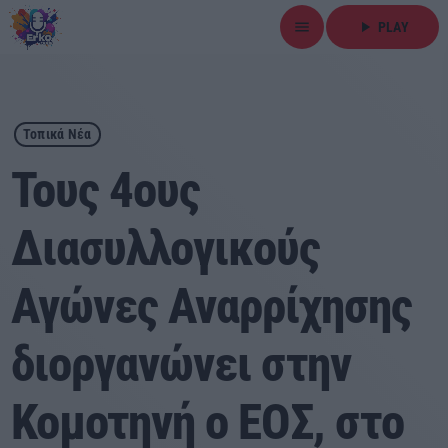
menu
play_arrow
PLAY
close
play_arrow
ΕΡΚΟ
Τοπικά Νέα
Τους 4ους
Διασυλλογικούς
Αρχική
Αγώνες Αναρρίχησης
Εκπομπές
Ειδήσεις
διοργανώνει στην
Τοπικά Νέα
Κομοτηνή ο ΕΟΣ, στο
Αθλητικά