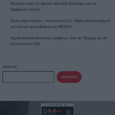
Φιλική ήττα από τον Άρη στο «Κλεάνθης Βικελίδης» για τον
Πανθρακικό (+fotos)
Ντίνος Χαριτόπουλος : «Η σιωπή κοστίζει: Χάθηκε άλλη μία μάχη για
τον τόπο με την υποβάθμιση της 388 ΠΑΠ»
Θερινή ανάπαυση Λογιστικών γραφείων. Από την 10η μέχρι και την
21η Αυγούστου 2026
Αναζήτηση
ΑΝΑΖΉΤΗΣΗ