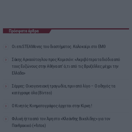
Πρόσφατα άρθρα
Οι επιSTEAMονες του διαστήματος. Καλοκαίρι στο ΕΜΘ
Σάκης Αρναούτογλου προς Κομισιόν: «Ακριβότερα τα διόδια από
τους Ευζώνους στην Αθήνα απ’ ό,τι από τις Βρυξέλλες μέχρι την
Ελλάδα»
Σέρρες: Οικογενειακή τραγωδία, πριν από λίγο – Ο οδηγός τα
κατέγραψε όλα (Βίντεο)
Ο Κινητός Κινηματογράφος έρχεται στην Κίρκη !
Φιλική ήττα από τον Άρη στο «Κλεάνθης Βικελίδης» για τον
Πανθρακικό (+fotos)