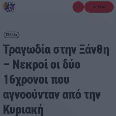
menu
play_arrow
PLAY
close
play_arrow
ΕΡΚΟ
Ελλάδα
Τραγωδία στην Ξάνθη
– Νεκροί οι δύο
Αρχική
16χρονοι που
Εκπομπές
Ειδήσεις
αγνοούνταν από την
Τοπικά Νέα
Κυριακή
Αθλητικά