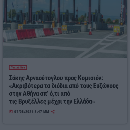
Τοπικά Νέα
Σάκης Αρναούτογλου προς Κομισιόν:
«Ακριβότερα τα διόδια από τους Ευζώνους
στην Αθήνα απ’ ό,τι από
τις Βρυξέλλες μέχρι την Ελλάδα»
today
07/08/2026 8:47 ΜΜ