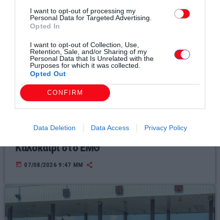
I want to opt-out of processing my
Personal Data for Targeted Advertising.
Opted In
I want to opt-out of Collection, Use,
Retention, Sale, and/or Sharing of my
Personal Data that Is Unrelated with the
Purposes for which it was collected.
Opted Out
CONFIRM
Τοπικά Νέα
Data Deletion
Data Access
Privacy Policy
Οι επιSTEAMονες του διαστήματος.
Καλοκαίρι στο ΕΜΘ
today
07/08/2026 9:47 ΜΜ