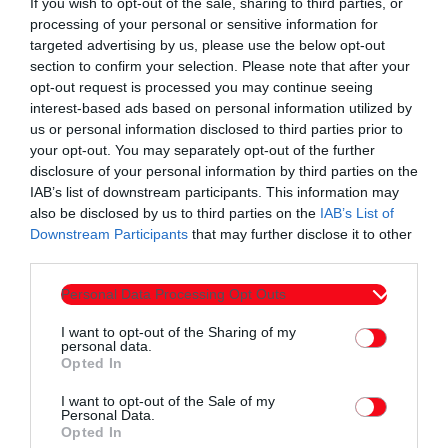
If you wish to opt-out of the sale, sharing to third parties, or
processing of your personal or sensitive information for
targeted advertising by us, please use the below opt-out
section to confirm your selection. Please note that after your
opt-out request is processed you may continue seeing
interest-based ads based on personal information utilized by
us or personal information disclosed to third parties prior to
your opt-out. You may separately opt-out of the further
Συντάχθηκε από:
ERKO.GR
disclosure of your personal information by third parties on the
IAB’s list of downstream participants. This information may
also be disclosed by us to third parties on the
IAB’s List of
email
Downstream Participants
that may further disclose it to other
third parties.
Personal Data Processing Opt Outs
I want to opt-out of the Sharing of my
Σχετικά άρθρα
personal data.
Opted In
I want to opt-out of the Sale of my
Personal Data.
Opted In