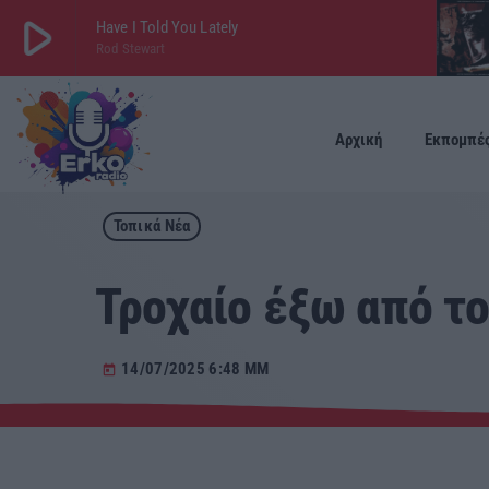
play_arrow
Have I Told You Lately
Rod Stewart
play_arrow
ΕΡΚΟ
LIVE
Αρχική
Εκπομπέ
Τοπικά Νέα
Τροχαίο έξω από τ
14/07/2025 6:48 ΜΜ
today