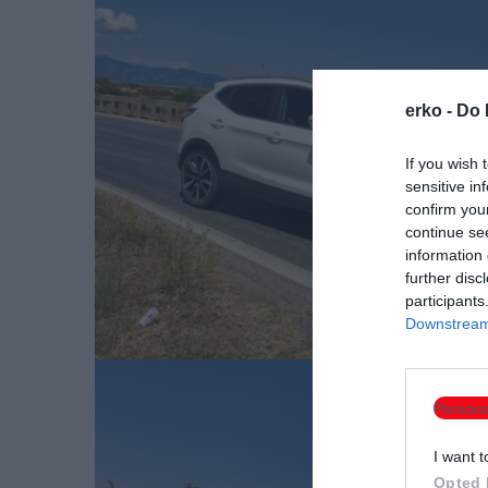
erko -
Do 
If you wish 
sensitive in
confirm you
continue se
information 
further disc
participants
Downstream 
Persona
I want t
Opted 