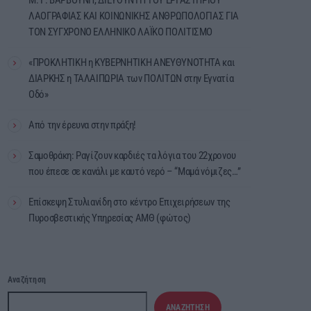
ΛΑΟΓΡΑΦΙΑΣ ΚΑΙ ΚΟΙΝΩΝΙΚΗΣ ΑΝΘΡΩΠΟΛΟΓΙΑΣ ΓΙΑ
ΤΟΝ ΣΥΓΧΡΟΝΟ ΕΛΛΗΝΙΚΟ ΛΑΪΚΟ ΠΟΛΙΤΙΣΜΟ
«ΠΡΟΚΛΗΤΙΚΗ η ΚΥΒΕΡΝΗΤΙΚΗ ΑΝΕΥΘΥΝΟΤΗΤΑ και
ΔΙΑΡΚΗΣ η ΤΑΛΑΙΠΩΡΙΑ των ΠΟΛΙΤΩΝ στην Εγνατία
Οδό»
Από την έρευνα στην πράξη!
Σαμοθράκη: Ραγίζουν καρδιές τα λόγια του 22χρονου
που έπεσε σε κανάλι με καυτό νερό – “Μαμά νόμιζες…”
Επίσκεψη Στυλιανίδη στο κέντρο Επιχειρήσεων της
Πυροσβεστικής Υπηρεσίας ΑΜΘ (φώτος)
Αναζήτηση
ΑΝΑΖΉΤΗΣΗ