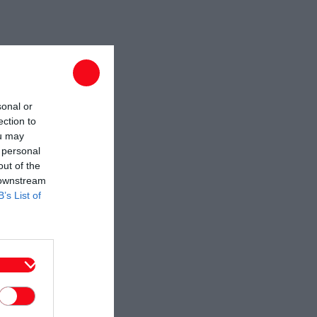
sonal or
ection to
ou may
 personal
out of the
 downstream
B’s List of