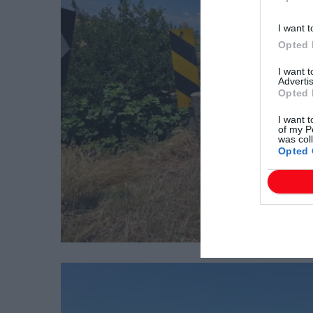
I want t
Opted 
I want 
Advertis
Opted 
I want t
of my P
was col
Opted 