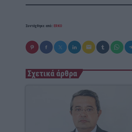
Συντάχθηκε από:
ERKO
email
Σχετικά άρθρα