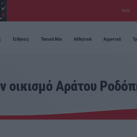
00:00
ς
Ειδήσεις
Τοπικά Νέα
Αθλητικά
Αγροτικά
Τρ
Προσεχείς
ον οικισμό Αράτου Ροδόπ