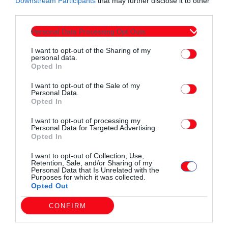
Downstream Participants
that may further disclose it to other
third parties.
κατόρθωσαν τα εξής:
Personal Data Processing Opt Outs
Ανακύκλωσαν
355 κιλά χαρτιού
και σώσανε ένα
I want to opt-out of the Sharing of my
δάσος 107 δέντρων
personal data.
Opted In
Ανακύκλωσαν
98 κιλά αλουμινίου
και
I want to opt-out of the Sale of my
εξοικονομήσανε 1.372 κιλοβατώρες
Personal Data.
Opted In
Ανακύκλωσαν
802 κιλά πλαστικού
και έτσι
I want to opt-out of processing my
αποφύγαμε την έκλυση 1.288 κιλών αερίων του
Personal Data for Targeted Advertising.
Opted In
θερμοκηπίου που δημιουργούνται με την παραγωγή
του πλαστικού
I want to opt-out of Collection, Use,
Retention, Sale, and/or Sharing of my
Personal Data that Is Unrelated with the
Ανακύκλωσαν
152 κιλά μπαταριών
και
Purposes for which it was collected.
Opted Out
εξοικονομήσανε περίπου 80% της ενέργειας που
απαιτείται για παραγωγή μιας νέας μπαταρίας
CONFIRM
Ανακύκλωσαν
110
κιλά τηγανελαίου
μπορεί να