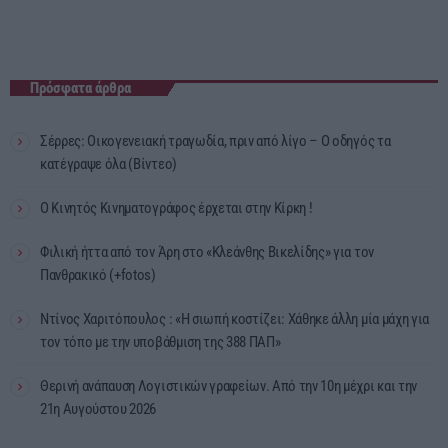
Πρόσφατα άρθρα
Σέρρες: Οικογενειακή τραγωδία, πριν από λίγο – Ο οδηγός τα
κατέγραψε όλα (Βίντεο)
Ο Κινητός Κινηματογράφος έρχεται στην Κίρκη !
Φιλική ήττα από τον Άρη στο «Κλεάνθης Βικελίδης» για τον
Πανθρακικό (+fotos)
Ντίνος Χαριτόπουλος : «Η σιωπή κοστίζει: Χάθηκε άλλη μία μάχη για
τον τόπο με την υποβάθμιση της 388 ΠΑΠ»
Θερινή ανάπαυση Λογιστικών γραφείων. Από την 10η μέχρι και την
21η Αυγούστου 2026