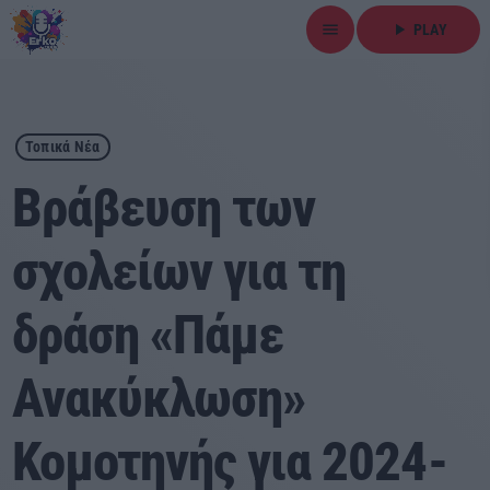
menu
play_arrow
PLAY
close
play_arrow
ΕΡΚΟ
Τοπικά Νέα
Βράβευση των
σχολείων για τη
Αρχική
δράση «Πάμε
Εκπομπές
Ειδήσεις
Ανακύκλωση»
Τοπικά Νέα
Κομοτηνής για 2024-
Αθλητικά