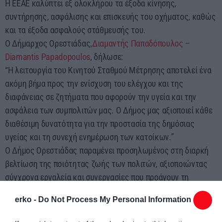
Η ΕΕΑΕ καλύπτει εξ ολοκλήρου τα έξοδα κίνησης,
συντήρησης, ασφάλισης και επισκευής του οχήματος, καθώς
και τα έξοδα ασφαλούς στάθμευσής του.
Ο Δήμαρχος Ορεστιάδας,
Διαμαντής Παπαδόπουλος –
Diamantis Papadopoulos
, δήλωσε:
“Η λειτουργία του Κινητού Σταθμού Μέτρησης αποτελεί ένα
ακόμη βήμα προς την ενίσχυση του ελέγχου και της
διαφάνειας σε ζητήματα που αφορούν την υγεία και την
ασφάλεια των συμπολιτών μας. Ο Δήμος μας αξιοποιεί κάθε
διαθέσιμη δυνατότητα για την προστασία της δημόσιας
υγείας και τη συνεχή ενημέρωση των κατοίκων.”
Ο Δήμος Ορεστιάδας παραμένει προσηλωμένος στη διαρκή
βελτίωση της ποιότητας ζωής των πολιτών, αξιοποιώντας
σύγχρονα εργαλεία και συνεργασίες που προάγουν τη
δημόσια υγεία και την περιβαλλοντική παρακολούθηση.
erko -
Do Not Process My Personal Information