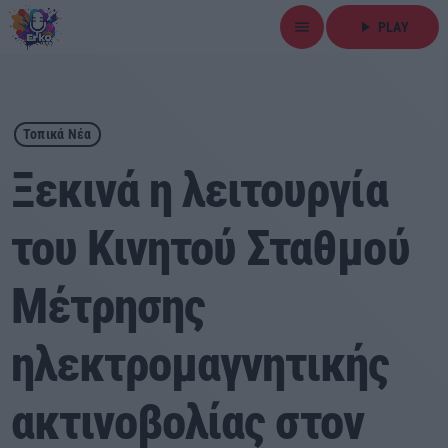
menu
play_arrow
PLAY
close
play_arrow
ΕΡΚΟ
Τοπικά Νέα
Ξεκινά η λειτουργία
του Κινητού Σταθμού
Αρχική
Μέτρησης
Εκπομπές
Ειδήσεις
ηλεκτρομαγνητικής
Τοπικά Νέα
ακτινοβολίας στον
Αθλητικά