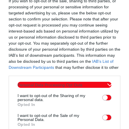
If you wish to opt-out of the sale, sharing to third parties, or
processing of your personal or sensitive information for
targeted advertising by us, please use the below opt-out
section to confirm your selection. Please note that after your
opt-out request is processed you may continue seeing
Συντάχθηκε από:
ERKO.GR
interest-based ads based on personal information utilized by
us or personal information disclosed to third parties prior to
your opt-out. You may separately opt-out of the further
email
disclosure of your personal information by third parties on the
IAB’s list of downstream participants. This information may
also be disclosed by us to third parties on the
IAB’s List of
Downstream Participants
that may further disclose it to other
third parties.
Σχετικά άρθρα
Personal Data Processing Opt Outs
I want to opt-out of the Sharing of my
personal data.
Opted In
I want to opt-out of the Sale of my
Personal Data.
Opted In