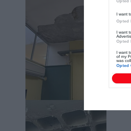
Opted 
I want t
Opted 
I want 
Advertis
Opted 
I want t
of my P
was col
Opted 