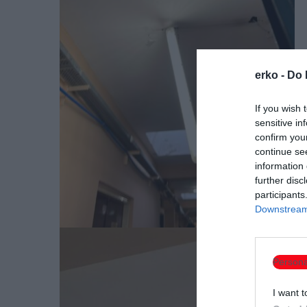
erko -
Do 
If you wish 
sensitive in
confirm you
continue se
information 
further disc
participants
Downstream 
Persona
I want t