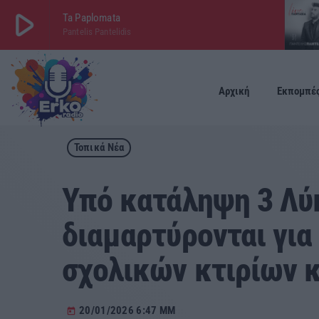
play_arrow
Ta Paplomata
Pantelis Pantelidis
play_arrow
ΕΡΚΟ
LIVE
Αρχική
Εκπομπέ
Τοπικά Νέα
Υπό κατάληψη 3 Λύκ
διαμαρτύρονται γι
σχολικών κτιρίων κ
20/01/2026 6:47 ΜΜ
today