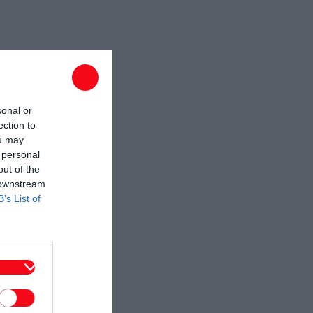
sonal or
ection to
ou may
 personal
out of the
 downstream
B’s List of