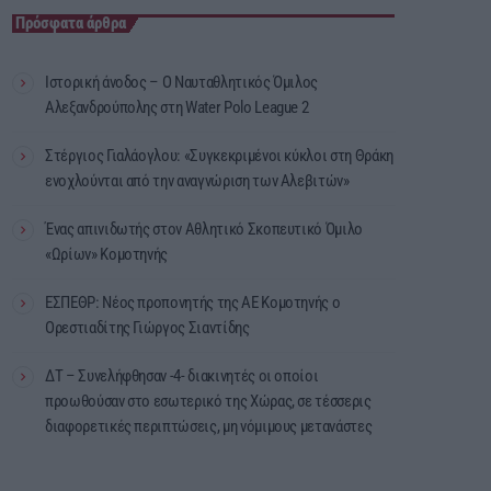
Πρόσφατα άρθρα
Ιστορική άνοδος – Ο Ναυταθλητικός Όμιλος
Αλεξανδρούπολης στη Water Polo League 2
Στέργιος Γιαλάογλου: «Συγκεκριμένοι κύκλοι στη Θράκη
ενοχλούνται από την αναγνώριση των Αλεβιτών»
Ένας απινιδωτής στον Αθλητικό Σκοπευτικό Όμιλο
«Ωρίων» Κομοτηνής
ΕΣΠΕΘΡ: Νέος προπονητής της ΑΕ Κομοτηνής ο
Ορεστιαδίτης Γιώργος Σιαντίδης
ΔΤ – Συνελήφθησαν -4- διακινητές οι οποίοι
προωθούσαν στο εσωτερικό της Χώρας, σε τέσσερις
διαφορετικές περιπτώσεις, μη νόμιμους μετανάστες