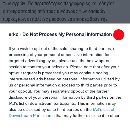
των αγρών. Για περισσότερες πληροφορίες και οδηγίες
αυτοπροστασίας από τους κινδύνους των δασικών
πυρκαγιών, οι πολίτες μπορούν να επισκεφθούν την
ιστοσελίδα της Γενικής Γραμματείας Πολιτικής Προστασίας
στην ηλεκτρονική διεύθυνση civilprotection.gov.gr.
erko -
Do Not Process My Personal Information
ΠΟΛΙΤΙΚΗ ΠΡΟΣΤΑΣΙΑ ΧΑΡΤΗΣ ΕΠΙΚΙΝΔΥΝΟΤΗΤΑΣ
If you wish to opt-out of the sale, sharing to third parties, or
processing of your personal or sensitive information for
https://civilprotection.gov.gr/arxeio-imerision-xartwn
targeted advertising by us, please use the below opt-out
section to confirm your selection. Please note that after your
ΠΟΛΙΤΙΚΗ ΠΡΟΣΤΑΣΙΑ ΟΔΗΓΙΕΣ
opt-out request is processed you may continue seeing
https://civilprotection.gov.gr/odigies-prostasias/dasikes-
interest-based ads based on personal information utilized by
pyrkagies
us or personal information disclosed to third parties prior to
your opt-out. You may separately opt-out of the further
ΠΟΛΙΤΙΚΗ ΠΡΟΣΤΑΣΙΑ ΔΗΜΟΥ ΚΟΜΟΤΗΝΗΣ
disclosure of your personal information by third parties on the
IAB’s list of downstream participants. This information may
https://komotini.gr/dioikisi-kai-ilektroniki-diakybernisi/politiki-
also be disclosed by us to third parties on the
IAB’s List of
prostasia
Downstream Participants
that may further disclose it to other
third parties.