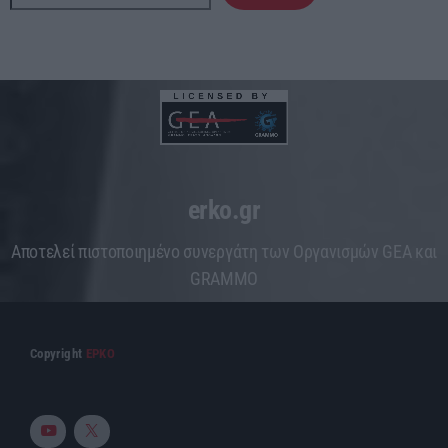
erko.gr
Aποτελεί πιστοποιημένο συνεργάτη των Οργανισμών GEA και
GRAMMO
Copyright
ΕΡΚΟ