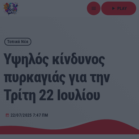
menu
play_arrow
PLAY
close
play_arrow
ΕΡΚΟ
Τοπικά Νέα
Υψηλός κίνδυνος
πυρκαγιάς για την
Αρχική
Τρίτη 22 Ιουλίου
Εκπομπές
Ειδήσεις
22/07/2025 7:47 ΠΜ
today
Τοπικά Νέα
Αθλητικά