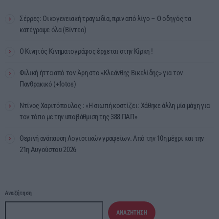
Σέρρες: Οικογενειακή τραγωδία, πριν από λίγο – Ο οδηγός τα
κατέγραψε όλα (Βίντεο)
Ο Κινητός Κινηματογράφος έρχεται στην Κίρκη !
Φιλική ήττα από τον Άρη στο «Κλεάνθης Βικελίδης» για τον
Πανθρακικό (+fotos)
Ντίνος Χαριτόπουλος : «Η σιωπή κοστίζει: Χάθηκε άλλη μία μάχη για
τον τόπο με την υποβάθμιση της 388 ΠΑΠ»
Θερινή ανάπαυση Λογιστικών γραφείων. Από την 10η μέχρι και την
21η Αυγούστου 2026
Αναζήτηση
ΑΝΑΖΉΤΗΣΗ