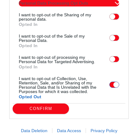
Personal Data Processing Opt Outs
I want to opt-out of the Sharing of my
personal data.
Opted In
Συντάχθηκε από:
ERKO.GR
I want to opt-out of the Sale of my
Personal Data.
Opted In
email
I want to opt-out of processing my
Personal Data for Targeted Advertising.
Opted In
I want to opt-out of Collection, Use,
Retention, Sale, and/or Sharing of my
Σχετικά άρθρα
Personal Data that Is Unrelated with the
Purposes for which it was collected.
Opted Out
CONFIRM
Data Deletion
Data Access
Privacy Policy