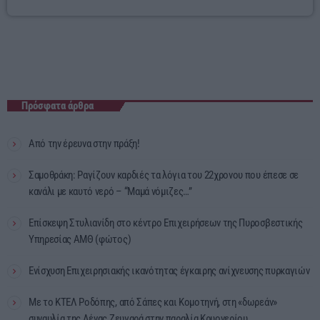
Πρόσφατα άρθρα
Από την έρευνα στην πράξη!
Σαμοθράκη: Ραγίζουν καρδιές τα λόγια του 22χρονου που έπεσε σε
κανάλι με καυτό νερό – “Μαμά νόμιζες…”
Επίσκεψη Στυλιανίδη στο κέντρο Επιχειρήσεων της Πυροσβεστικής
Υπηρεσίας ΑΜΘ (φώτος)
Ενίσχυση Επιχειρησιακής ικανότητας έγκαιρης ανίχνευσης πυρκαγιών
Με το ΚΤΕΛ Ροδόπης, από Σάπες και Κομοτηνή, στη «δωρεάν»
συναυλία της Λένας Ζευγαρά στην παραλία Κρυονερίου