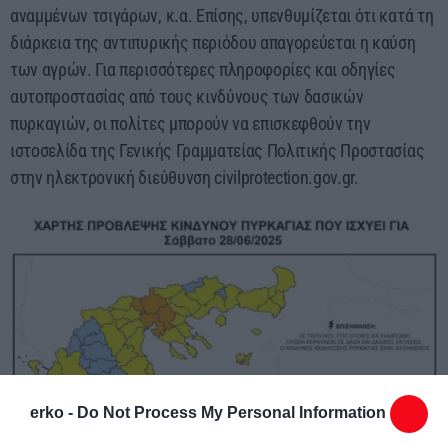
αναμμένων τσιγάρων, κ.α. Επίσης, υπενθυμίζεται ότι κατά τη
διάρκεια της αντιπυρικής περιόδου απαγορεύεται η καύση
των αγρών. Για περισσότερες πληροφορίες και οδηγίες
αυτοπροστασίας από τους κινδύνους των δασικών
πυρκαγιών, οι πολίτες μπορούν να επισκεφθούν την
ιστοσελίδα της Γενικής Γραμματείας Πολιτικής Προστασίας
στην ηλεκτρονική διεύθυνση civilprotection.gov.gr.
erko -
Do Not Process My Personal Information