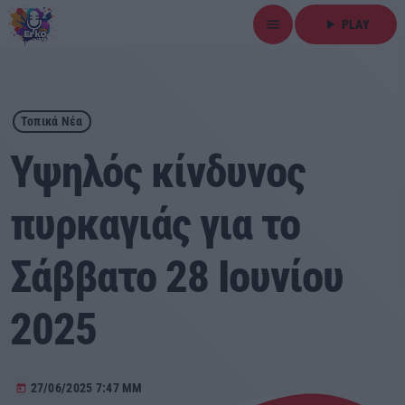
menu
play_arrow
PLAY
close
play_arrow
ΕΡΚΟ
Τοπικά Νέα
Υψηλός κίνδυνος
πυρκαγιάς για το
Αρχική
Σάββατο 28 Ιουνίου
Εκπομπές
Ειδήσεις
2025
Τοπικά Νέα
27/06/2025 7:47 ΜΜ
today
Αθλητικά