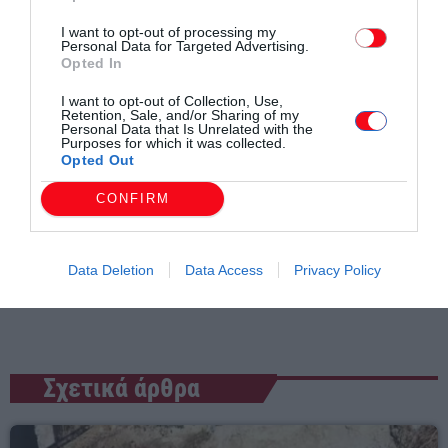
https://komotini.gr/dioikisi-kai-ilektroniki-diakybernisi/politiki-
I want to opt-out of processing my
Personal Data for Targeted Advertising.
prostasia
Opted In
I want to opt-out of Collection, Use,
Retention, Sale, and/or Sharing of my
Personal Data that Is Unrelated with the
Purposes for which it was collected.
Opted Out
CONFIRM
Συντάχθηκε από:
ERKO.GR
Data Deletion
Data Access
Privacy Policy
email
Σχετικά άρθρα