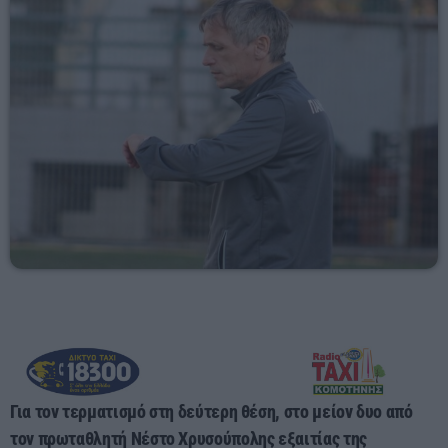
17:00 - 00:00
Για τον τερματισμό στη δεύτερη θέση, στο μείον δυο από
τον πρωταθλητή Νέστο Χρυσούπολης εξαιτίας της