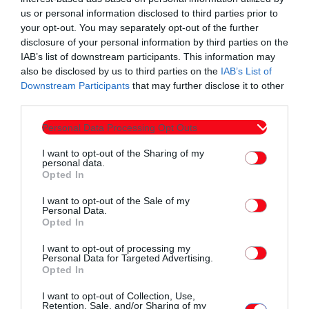
Πανθρακικού και η ομάδα είναι οι καλύτεροι φέτος στο
us or personal information disclosed to third parties prior to
your opt-out. You may separately opt-out of the further
πρωτάθλημα. Το έχουν επιβεβαιώσει οι περισσότεροι
disclosure of your personal information by third parties on the
αντίπαλοι που παίξαμε, ίσως όλη τη χρονιά 3-4 παιχνίδια δεν
IAB’s list of downstream participants. This information may
παίξαμε τόσο καλά. Όλα τα άλλα είχαμε κυριαρχία μέσα στο
also be disclosed by us to third parties on the
IAB’s List of
γήπεδο.
Downstream Participants
that may further disclose it to other
third parties.
Θέλω να σας θυμίσω ότι φέτος οι παίκτες του Πανθρακικού
Personal Data Processing Opt Outs
κατέρριψαν δυο ρεκόρ νικών, 14 συνεχόμενες νίκες και τώρα
13 με τη συγκεκριμένη. Είναι ιστορική για τον Πανθρακικό η
I want to opt-out of the Sharing of my
personal data.
χρονιά σε εθνικές κατηγορίες, Α΄, Β΄ και Γ΄ Εθνική. Δεν
Opted In
κάναμε καμία ήττα μέσα στον αγωνιστικό χώρο, είμαστε μόνο
I want to opt-out of the Sale of my
νικητές».
Personal Data.
Opted In
Καταλήγοντας στις δηλώσεις του, ο κόουτς του
I want to opt-out of processing my
Personal Data for Targeted Advertising.
Πανθρακικού σχολίασε:
«Μένει μια μεγάλη πικρία. Γνωρίζουν
Opted In
και οι αντίπαλοί μας ποιοι είμαστε, ειδικά μέσα στον
αγωνιστικό χώρο. Δύσκολα θα ξαναφτιάξουμε μια τέτοια
I want to opt-out of Collection, Use,
Retention, Sale, and/or Sharing of my