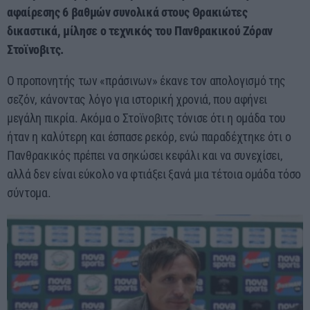
αφαίρεσης 6 βαθμών συνολικά στους Θρακιώτες
δικαστικά, μίλησε ο τεχνικός του Πανθρακικού Ζόραν
Στοϊνοβιτς.
Ο προπονητής των «πράσινων» έκανε τον απολογισμό της
σεζόν, κάνοντας λόγο για ιστορική χρονιά, που αφήνει
μεγάλη πικρία. Ακόμα ο Στοϊνοβιτς τόνισε ότι η ομάδα του
ήταν η καλύτερη και έσπασε ρεκόρ, ενώ παραδέχτηκε ότι ο
Πανθρακικός πρέπει να σηκώσει κεφάλι και να συνεχίσει,
αλλά δεν είναι εύκολο να φτιάξει ξανά μια τέτοια ομάδα τόσο
σύντομα.