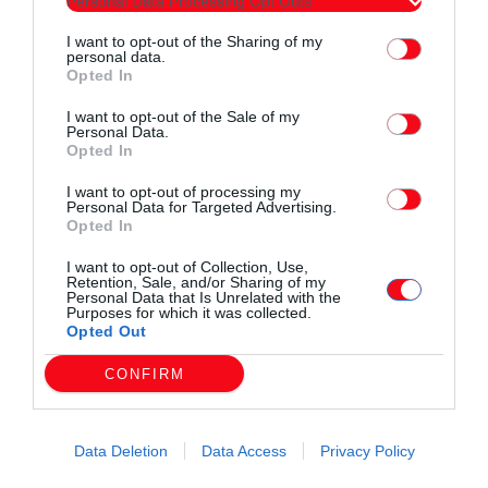
Personal Data Processing Opt Outs
20:00. ΕΙΣΙΤΗΡΙΟ: 6 ευρώ με επιστροφή, 4 ευρώ απλή μετάβαση. Επιστροφή
μετά το τέλος της συναυλίας. Η συναυλία διοργανώνεται από την
I want to opt-out of the Sharing of my
Περιφερειακή Ενότητα Ροδόπης με την υποστήριξη του Δήμου Μαρωνείας-
personal data.
Opted In
Σαπών […]
I want to opt-out of the Sale of my
Personal Data.
Opted In
I want to opt-out of processing my
Personal Data for Targeted Advertising.
Opted In
I want to opt-out of Collection, Use,
Retention, Sale, and/or Sharing of my
Personal Data that Is Unrelated with the
Purposes for which it was collected.
Opted Out
CONFIRM
Τοπικά Νέα
Εφοδιασμένα με POS όλα τα
Data Deletion
Data Access
Privacy Policy
λεωφορεία του ΚΤΕΛ Ροδόπης