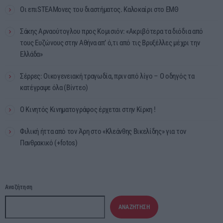
Οι επιSTEAMονες του διαστήματος. Καλοκαίρι στο ΕΜΘ
Σάκης Αρναούτογλου προς Κομισιόν: «Ακριβότερα τα διόδια από
τους Ευζώνους στην Αθήνα απ’ ό,τι από τις Βρυξέλλες μέχρι την
Ελλάδα»
Σέρρες: Οικογενειακή τραγωδία, πριν από λίγο – Ο οδηγός τα
κατέγραψε όλα (Βίντεο)
Ο Κινητός Κινηματογράφος έρχεται στην Κίρκη !
Φιλική ήττα από τον Άρη στο «Κλεάνθης Βικελίδης» για τον
Πανθρακικό (+fotos)
Αναζήτηση
ΑΝΑΖΉΤΗΣΗ