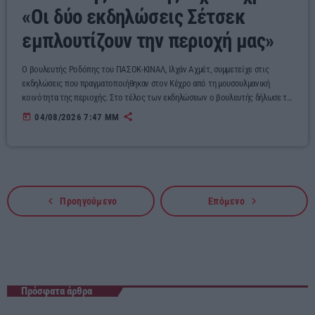
«Οι δύο εκδηλώσεις Σέτσεκ
εμπλουτίζουν την περιοχή μας»
Ο βουλευτής Ροδόπης του ΠΑΣΟΚ-ΚΙΝΑΛ, Ιλχάν Αχμέτ, συμμετείχε στις
εκδηλώσεις που πραγματοποιήθηκαν στον Κέχρο από τη μουσουλμανική
κοινότητα της περιοχής. Στο τέλος των εκδηλώσεων ο βουλευτής δήλωσε τα
εξής με ανάρτησή του στο διαδίκτυο: “Συμμετείχα στους παραδοσιακούς
today
04/08/2026 7:47 ΜΜ
αγώνες πάλης με λάδι «Σέτσεκ», στον Κεχρο όπου συναντηθήκαμε και
συνομιλήσαμε με αγαπητούς συμπολίτες μας, μοιραζόμενος όμορφες στιγμές..
Τόσο η εκδήλωση που διοργανώνεται από τον Τεκέ Σεγίτ Αλή Σουλτάν στο
παραδοσιακό χώρο του […]
navigate_before
navigate_next
Προηγούμενο
Επόμενο
Πρόσφατα άρθρα