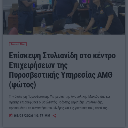
Τοπικά Νέα
Επίσκεψη Στυλιανίδη στο κέντρο
Επιχειρήσεων της
Πυροσβεστικής Υπηρεσίας ΑΜΘ
(φώτος)
Την διοίκηση Πυροσβεστικής Υπηρεσίας της Ανατολικής Μακεδονίας και
Θράκης επισκέφθηκε ο Βουλευτής Ροδόπης Ευριπίδης Στυλιανίδης,
προκειμένου να συναντήσει του άνδρες και τις γυναίκες που, παρά τις
αντίξοες συνθήκες της εποχής εργάζονται αδιάκοπα για την ασφάλεια της
today
05/08/2026 10:47 ΜΜ
περιοχής μας, προστατεύοντας το φυσικό περιβάλλον, τις περιουσίες και τις
ανθρώπινες ζωές από τις επιπτώσεις της κλιματικής αλλαγής, τις πυρκαγιές