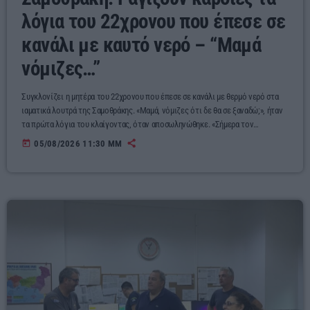
λόγια του 22χρονου που έπεσε σε
κανάλι με καυτό νερό – “Μαμά
νόμιζες…”
Συγκλονίζει η μητέρα του 22χρονου που έπεσε σε κανάλι με θερμό νερό στα
ιαματικά λουτρά της Σαμοθράκης. «Μαμά, νόμιζες ότι δε θα σε ξαναδώ;», ήταν
τα πρώτα λόγια του κλαίγοντας, όταν αποσωληνώθηκε. «Σήμερα τον
αποσωλήνωσαν. Άρχισε να κλαίει, είναι σε σοκ και το πρώτο πράγμα που μου
today
05/08/2026 11:30 ΜΜ
είπε ήταν: "Μαμά, νόμιζες ότι δεν θα σε ξαναδώ;"». Με αυτά τα λόγια
περιέγραψε στο Star και τη Ραλλιώ Λεπίδου η μητέρα του […]