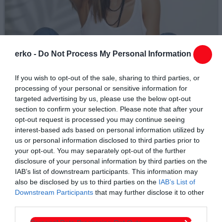
erko -
Do Not Process My Personal Information
If you wish to opt-out of the sale, sharing to third parties, or
processing of your personal or sensitive information for
Τοπικά Νέα
targeted advertising by us, please use the below opt-out
section to confirm your selection. Please note that after your
Με το ΚΤΕΛ Ροδόπης, από Σάπες
opt-out request is processed you may continue seeing
και Κομοτηνή, στη «δωρεάν»
interest-based ads based on personal information utilized by
us or personal information disclosed to third parties prior to
συναυλία της Λένας Ζευγαρά στην
your opt-out. You may separately opt-out of the further
disclosure of your personal information by third parties on the
παραλία Κρυονερίου
IAB’s list of downstream participants. This information may
also be disclosed by us to third parties on the
IAB’s List of
Το ΚΤΕΛ Ροδόπης σας μεταφέρει στην συναυλία της Λένας Ζευγαρά στο
Downstream Participants
that may further disclose it to other
Κρυονέρι Ροδόπης, το Σάββατο 8 Αυγούστου 2026 και ώρα 21:00, στην
third parties.
Παραλία Κρυονερίου, στο πλαίσιο του 13ου Φεστιβάλ Μαρωνείας-Σαπών.
ΛΕΩΦΟΡΕΙΑ: Αναχώρηση από Σάπες στις 19:30. Αναχώρηση από Κομοτηνή στις
today
05/08/2026 2:47 ΜΜ