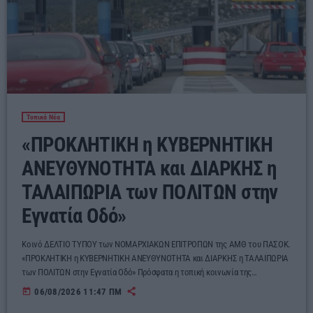
Αγροτικά
Τραγούδια της Θράκης
Επικοινωνία
Τοπικά Νέα
«ΠΡΟΚΛΗΤΙΚΗ η ΚΥΒΕΡΝΗΤΙΚΗ
Προσεχείς
ΑΝΕΥΘΥΝΟΤΗΤΑ και ΔΙΑΡΚΗΣ η
ΤΑΛΑΙΠΩΡΙΑ των ΠΟΛΙΤΩΝ στην
ΕΡΚΟ
00:00 - 05:00
Εγνατία Οδό»
Κοινό ΔΕΛΤΙΟ ΤΥΠΟΥ των ΝΟΜΑΡΧΙΑΚΩΝ ΕΠΙΤΡΟΠΩΝ της ΑΜΘ του ΠΑΣΟΚ.
ERKO
«ΠΡΟΚΛΗΤΙΚΗ η ΚΥΒΕΡΝΗΤΙΚΗ ΑΝΕΥΘΥΝΟΤΗΤΑ και ΔΙΑΡΚΗΣ η ΤΑΛΑΙΠΩΡΙΑ
05:00 - 06:00
των ΠΟΛΙΤΩΝ στην Εγνατία Οδό» Πρόσφατα η τοπική κοινωνία της
Περιφέρειάς μας αλλά και ολόκληρης της Βόρειας Ελλάδας παρακολουθεί την
today
06/08/2026 11:47 ΠΜ
συνεχιζόμενη απαξίωση και περαιτέρω υποβάθμιση ενός εμβληματικού έργου,
ERKO