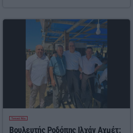
σκοπό την ενίσχυση των τρίτεκνων οικογενειών της Θράκης. Η καταβολή του
βοηθήματος θα πραγματοποιείται στα γραφεία της Μητρόπολης, από […]
Τοπικά Νέα
Βουλευτής Ροδόπης Ιλχάν Αχμέτ: