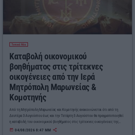
Τοπικά Νέα
Kαταβολή οικονομικού
βοηθήματος στις τρίτεκνες
οικογένειες από την Ιερά
Μητρόπολη Μαρωνείας &
Κομοτηνής
Από τη Μητρόπολη Μαρωνείας και Κομοτηνής ανακοινώνεται ότι από τη
Δευτέρα 3 Αυγούστου έως και την Τετάρτη 5 Αυγούστου θα πραγματοποιηθεί
η καταβολή του οικονομικού βοηθήματος στις τρίτεκνες οικογένειες της
επαρχίας μας. Το βοήθημα αυτό αποτελεί προσφορά της Εκκλησίας και του
today
04/08/2026 8:47 ΜΜ
«ΑΙΓΕΑΣ ΑΜΚΕ», ιδρύματος του Αθανασίου και της Μαρίνας Μαρτίνου, με