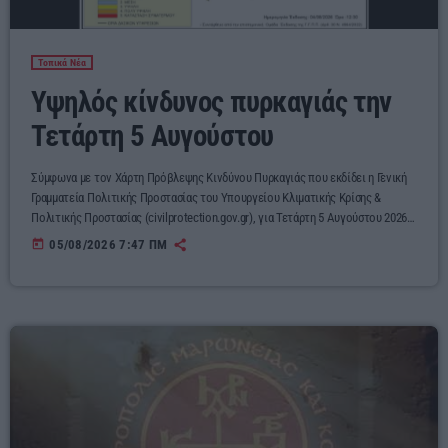
Τοπικά Νέα
Υψηλός κίνδυνος πυρκαγιάς την
Τετάρτη 5 Αυγούστου
Σύμφωνα με τον Χάρτη Πρόβλεψης Κινδύνου Πυρκαγιάς που εκδίδει η Γενική
Γραμματεία Πολιτικής Προστασίας του Υπουργείου Κλιματικής Κρίσης &
Πολιτικής Προστασίας (civilprotection.gov.gr), για Τετάρτη 5 Αυγούστου 2026,
προβλέπεται υψηλός κίνδυνος πυρκαγιάς -κατηγορία κινδύνου πυρκαγιάς 3
today
05/08/2026 7:47 ΠΜ
(ΥΨΗΛΗ) για την περιοχή του Νομού Ροδόπης. Αυτό σημαίνει ότι είναι πιθανό
να εκδηλωθεί αυξημένος αριθμός πυρκαγιών, αρκετές από τις οποίες θα είναι
δύσκολο να αντιμετωπιστούν όταν οι τοπικές συνθήκες είναι ευνοϊκές
(μορφολογία εδάφους, τοπικοί […]