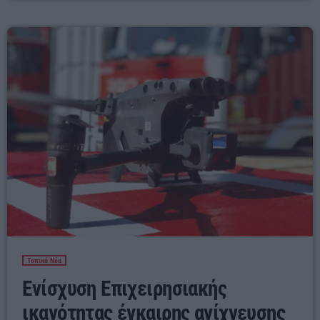
και κάθε άλλη φυσική καταστροφή. Ο Βουλευτής Ροδόπης, συνοδευόμενος από
τον διοικητή, ξεναγήθηκε στις […]
Τοπικά Νέα
Ενίσχυση Επιχειρησιακής
ικανότητας έγκαιρης ανίχνευσης