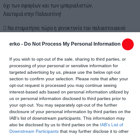
όχι των σφαγέων και των ιμπεριαλιστών.
Λευτεριά στην Παλαιστίνη!
 Να σταματήσει τώρα η γενοκτονία του παλαιστινιακού
λαού και να
erko -
Do Not Process My Personal Information
καταδικαστούν ρητά και απερίφραστα τα εγκλήματα του
Ισραήλ σε βάρος των
If you wish to opt-out of the sale, sharing to third parties, or
λαών της Μ.Ανατολής.
processing of your personal or sensitive information for
 Να ανοίξουν όλες οι ανθρωπιστικές δίοδοι για την
targeted advertising by us, please use the below opt-out
αποστολή νερού, τροφίμων,
section to confirm your selection. Please note that after your
opt-out request is processed you may continue seeing
φαρμάκων και ιατρικής βοήθειας στη Γάζα.
interest-based ads based on personal information utilized by
 Να υλοποιηθεί η ομόφωνη απόφαση της ελληνικής βουλής
us or personal information disclosed to third parties prior to
του 2015 για
your opt-out. You may separately opt-out of the further
disclosure of your personal information by third parties on the
ανακήρυξη ανεξάρτητου παλαιστινιακού κράτους με βάση τις
IAB’s list of downstream participants. This information may
αποφάσεις του ΟΗΕ
also be disclosed by us to third parties on the
IAB’s List of
του 1967.
Downstream Participants
that may further disclose it to other
 Να διακοπεί κάθε πολιτική, οικονομική, στρατιωτική
third parties.