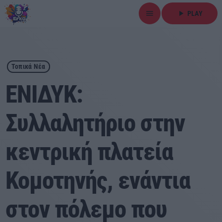
menu
play_arrow
PLAY
close
play_arrow
ΕΡΚΟ
Τοπικά Νέα
ΕΝΙΔΥΚ:
Συλλαλητήριο στην
Αρχική
κεντρική πλατεία
Εκπομπές
Ειδήσεις
Κομοτηνής, ενάντια
Τοπικά Νέα
στον πόλεμο που
Αθλητικά