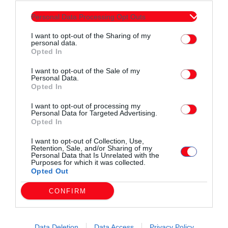
συνεργασία Ελλάδας-
Personal Data Processing Opt Outs
Ισραήλ.
I want to opt-out of the Sharing of my
 Έξω η Ελλάδα από τις πολεμικές επιχειρήσεις και τον
personal data.
ιμπεριαλιστικό πόλεμο!
Opted In
 Καμιά συνεργασία με το κράτος δολοφόνο του Ισραήλ!
I want to opt-out of the Sale of my
 Να κλείσουν οι βάσεις του θανάτου – Να γυρίσουν πίσω τα
Personal Data.
Opted In
πλοία και το
προσωπικό των ενόπλων δυνάμεων που βρίσκονται σε
I want to opt-out of processing my
Personal Data for Targeted Advertising.
αποστολές στο
Opted In
εξωτερικό.
I want to opt-out of Collection, Use,
Retention, Sale, and/or Sharing of my
Personal Data that Is Unrelated with the
ΟΛΟΙ ΚΑΙ ΟΛΕΣ ΣΤΟ ΣΥΛΑΛΛΗΤΗΡΙΟ ΤΗΝ ΤΡΙΤΗ 24 ΙΟΥΝΗ
Purposes for which it was collected.
7:00μμ – ΚΕΝΤΡΙΚΗ ΠΛΑΤΕΙΑ ΚΟΜΟΤΗΝΗΣ”
Opted Out
CONFIRM
Data Deletion
Data Access
Privacy Policy