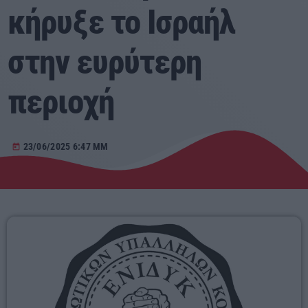
κήρυξε το Ισραήλ
Αγροτικά
στην ευρύτερη
Τραγούδια της Θράκης
περιοχή
Επικοινωνία
23/06/2025 6:47 ΜΜ
today
Προσεχείς
ERKO
09:00 - 12:00
RADIO ERKO
60 λεπτά με τον Παναγιώτη Τσοχλιά
12:00 - 17:00
ERKO.GR