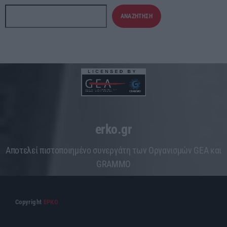
ΑΝΑΖΉΤΗΣΗ
erko.gr
Aποτελεί πιστοποιημένο συνεργάτη των Οργανισμών GEA και
GRAMMO
Copyright
ΕΡΚΟ