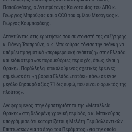
Παπαθανάσης, ο Αντιπρύτανης Καινοτομίας του ΔΠΘ κ.
Γεώργιος Μπρούφας και ο CCO του ομίλου Μεσόγειος κ.
Γιώργος Κουμπαράκης.
Απαντώντας στις ερωτήσεις του συντονιστή της συζήτησης
κ. Γιάννη Τσαπρούνη, ο κ. Μπακούρας τόνισε την ανάγκη να
υπάρξει πραγματικά «περιφερειακή ανάπτυξη» στην Ελλάδα
και ειδικότερα «σε παραμεθόριες περιοχές, όπως είναι η
Θράκη». Παράλληλα, επικαλούμενος σχετικές έρευνες
σημείωσε ότι «η βόρεια Ελλάδα «πατάει» πάνω σε έναν
μεγάλο θησαυρό αξίας 71 δις ευρώ, που είναι ο ορυκτός της
πλούτος».
Αναφερόμενος στην δραστηριότητα της «Μεταλλεία
Θράκης» στη δεδομένη χρονική περίοδο, ο κ. Μπακούρας
υπογράμμισε ότι καταρτίζεται η Μελέτη Περιβαλλοντικών
Επιπτώσεων για το έργο του Περάματος «για την οποία