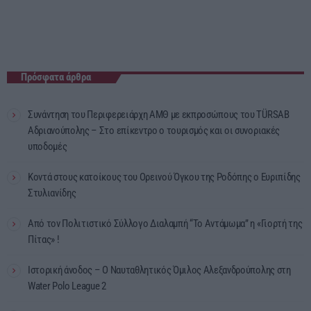
Πρόσφατα άρθρα
Συνάντηση του Περιφερειάρχη ΑΜΘ με εκπροσώπους του TÜRSAB
Αδριανούπολης – Στο επίκεντρο ο τουρισμός και οι συνοριακές
υποδομές
Κοντά στους κατοίκους του Ορεινού Όγκου της Ροδόπης ο Ευριπίδης
Στυλιανίδης
Από τον Πολιτιστικό Σύλλογο Διαλαμπή “Το Αντάμωμα” η «Γιορτή της
Πίτας» !
Ιστορική άνοδος – Ο Ναυταθλητικός Όμιλος Αλεξανδρούπολης στη
Water Polo League 2