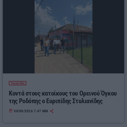
Τοπικά Νέα
Κοντά στους κατοίκους του Ορεινού Όγκου
της Ροδόπης ο Ευριπίδης Στυλιανίδης
today
08/08/2026 7:47 ΜΜ