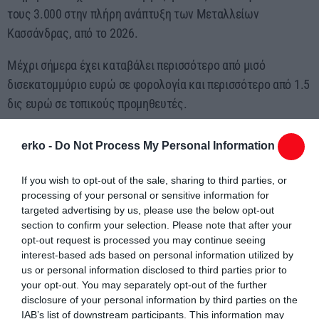
τους 3.000 στην πλήρη ανάπτυξη των Μεταλλείων
Κασσάνδρας, από το 2026.
Μέχρι σήμερα έχει καταβάλει περισσότερο από μισό
δισεκατομμύριο ευρώ σε φορολογία και περισσότερο από 1.5
δις ευρώ σε τοπικούς προμηθευτές.
Ο Δήμος Αριστοτέλη έχει λάβει τα τελευταία τέσσερα χρόνια
erko -
Do Not Process My Personal Information
περίπου 18 εκ ευρώ από τα μεταλλευτικά τέλη».
Παράλληλα, επικαλέστηκε και την δημοσιευμένη μελέτη του
If you wish to opt-out of the sale, sharing to third parties, or
ΙΟΒΕ, στην οποία καθίσταται σαφές ότι στην επόμενη 20ετία
processing of your personal or sensitive information for
targeted advertising by us, please use the below opt-out
(2024-2044) τα Μεταλλεία της Κασσάνδρας θα ενισχύσουν
section to confirm your selection. Please note that after your
σημαντικά τα δημόσια έσοδα, το τοπικό ΑΕΠ της Περιφέρειας
opt-out request is processed you may continue seeing
Κεντρικής Μακεδονίας, αλλά και την τοπική οικονομία στην
interest-based ads based on personal information utilized by
ευρύτερη περιοχή της Χαλκιδικής.
us or personal information disclosed to third parties prior to
your opt-out. You may separately opt-out of the further
Αντίστοιχα νούμερα θα αφορούν σε μερικά χρόνια και τη
disclosure of your personal information by third parties on the
Θράκη, σημείωσε ο κ. Μπακούρας, εφόσον λειτουργήσει το
IAB’s list of downstream participants. This information may