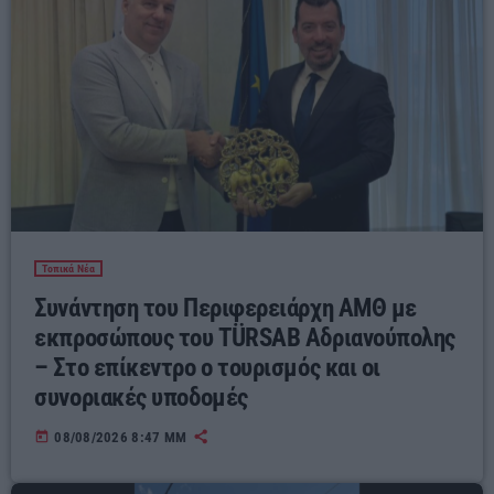
Τοπικά Νέα
Συνάντηση του Περιφερειάρχη ΑΜΘ με
εκπροσώπους του TÜRSAB Αδριανούπολης
– Στο επίκεντρο ο τουρισμός και οι
συνοριακές υποδομές
today
08/08/2026 8:47 ΜΜ