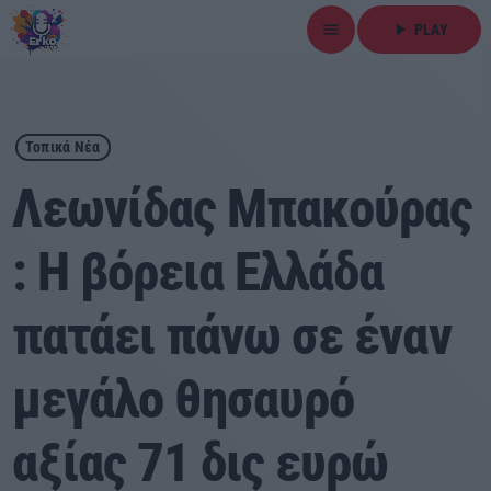
menu
play_arrow
PLAY
close
play_arrow
ΕΡΚΟ
Τοπικά Νέα
Λεωνίδας Μπακούρας
: Η βόρεια Ελλάδα
Αρχική
πατάει πάνω σε έναν
Εκπομπές
Ειδήσεις
μεγάλο θησαυρό
Τοπικά Νέα
αξίας 71 δις ευρώ
Αθλητικά