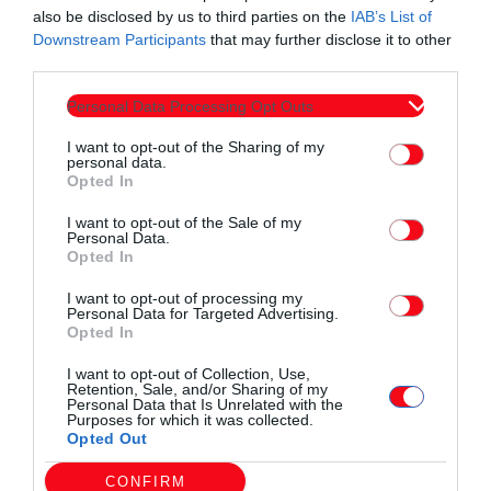
μεταλλείο του Περάματος. Για τη λειτουργία του μεταλλείου,
also be disclosed by us to third parties on the
IAB’s List of
Downstream Participants
that may further disclose it to other
φυσικά, απαραίτητη προϋπόθεση είναι η υποβολή και η
third parties.
έγκριση της Μελέτης Περιβαλλοντικών Επιπτώσεων που θα
είναι «ο καθρέφτης του έργου με όλες τις περιβαλλοντικές
Personal Data Processing Opt Outs
και οικονομικές λεπτομέρειες του». Στόχος της Μεταλλεία
I want to opt-out of the Sharing of my
Θράκης είναι η ολοκλήρωση της Μελέτης Περιβαλλοντικών
personal data.
Opted In
Επιπτώσεων στο ορισμένο χρονοδιάγραμμα ώστε στη
συνέχεια και μέσω της δημόσιας διαβούλευσης «να
I want to opt-out of the Sale of my
Personal Data.
αποτελέσει τη βάση ενός δομημένου διαλόγου με την τοπική
Opted In
κοινωνία, πάνω σε πραγματικά και σύγχρονα δεδομένα και
I want to opt-out of processing my
όχι με στοιχεία του 2001 και του 2011», όπως τόνισε ο κ.
Personal Data for Targeted Advertising.
Opted In
Μπακούρας, εκφράζοντας παράλληλα την αισιοδοξία του για
την αρτιότητά της με δεδομένη «την απόλυτη προσήλωση
I want to opt-out of Collection, Use,
Retention, Sale, and/or Sharing of my
της Eldorado Gold στους περιβαλλοντικούς νόμους και
Personal Data that Is Unrelated with the
Purposes for which it was collected.
κανόνες και την αρτιότητα του επιστημονικού προσωπικού
Opted Out
των Πανεπιστημίων μας».
CONFIRM